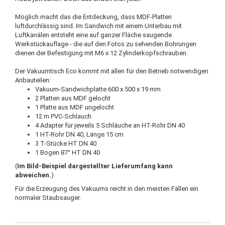
Möglich macht das die Entdeckung, dass MDF-Platten
luftdurchlässig sind. Im Sandwich mit einem Unterbau mit
Luftkanälen entsteht eine auf ganzer Fläche saugende
Werkstückauflage - die auf den Fotos zu sehenden Bohrungen
dienen der Befestigung mit M6 x 12 Zylinderkopfschrauben.
Der Vakuumtisch Eco kommt mit allen für den Betrieb notwendigen
Anbauteilen:
Vakuum-Sandwichplatte 600 x 500 x 19 mm
2 Platten aus MDF gelocht
1 Platte aus MDF ungelocht
12 m PVC-Schlauch
4 Adapter für jeweils 5 Schläuche an HT-Rohr DN 40
1 HT-Rohr DN 40, Länge 15 cm
3 T-Stücke HT DN 40
1 Bogen 87° HT DN 40
(
Im Bild-Beispiel dargestellter Lieferumfang kann
abweichen.
)
Für die Erzeugung des Vakuums reicht in den meisten Fällen ein
normaler Staubsauger.