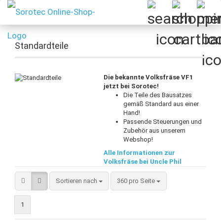
Standardteile
Die bekannte Volksfräse VF1
jetzt bei Sorotec!
Die Teile des Bausatzes
gemäß Standard aus einer
Hand!
Passende Steuerungen und
Zubehör aus unserem
Webshop!
Alle Informationen zur
Volksfräse bei Uncle Phil
Sortieren nach
pro Seite
Sortieren nach
360 pro Seite
1