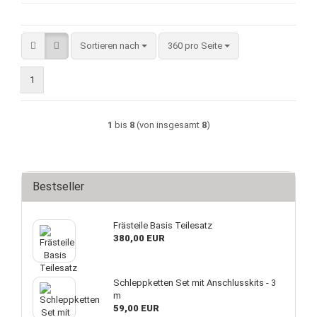
Sortieren nach
pro Seite
Sortieren nach
360 pro Seite
1
1
bis
8
(von insgesamt
8
)
Bestseller
Frästeile Basis Teilesatz
380,00 EUR
Schleppketten Set mit Anschlusskits - 3
m
59,00 EUR