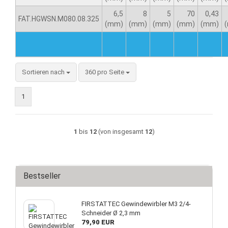
6,5
8
5
70
0,43
FAT.HGWSN.M080.08.325
(mm)
(mm)
(mm)
(mm)
(mm)
Sortieren nach
360 pro Seite
1
1
bis
12
(von insgesamt
12
)
Bestseller
FIRSTATTEC Gewindewirbler M3 2/4-
Schneider Ø 2,3 mm
79,90 EUR