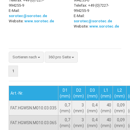
Telefax: +49 (0)7227-
994255-0
994255-9
Telefax: +49 (0)7227-
E-Mail:
994255-9
sorotec@sorotec.de
E-Mail:
Website:
www.sorotec.de
sorotec@sorotec.de
Website:
www.sorotec.de
Sortieren nach
360 pro Seite
1
D1
D2
D3
L1
L2
Art.-Nr.
(mm)
(mm)
(mm)
(mm)
(mm)
0,7
3
0,4
40
0,09
FAT.HGWSN.M010.03.035
(mm)
(mm)
(mm)
(mm)
(mm)
0,7
3
0,4
40
0,09
FAT.HGWSN.M010.03.065
(mm)
(mm)
(mm)
(mm)
(mm)