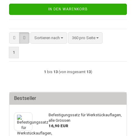
IN DEN WARENKORB
Sortieren nach
pro Seite
Sortieren nach
360 pro Seite
1
1
bis
13
(von insgesamt
13
)
Bestseller
Befestigungssatz für Werkstückauflagen,
alle Grössen
16,90 EUR