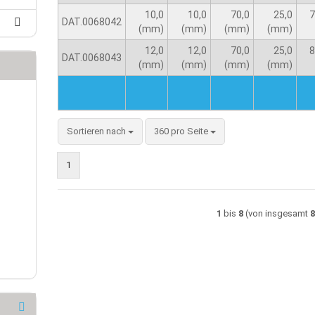
10,0
10,0
70,0
25,0
7
DAT.0068042
(mm)
(mm)
(mm)
(mm)
12,0
12,0
70,0
25,0
8
DAT.0068043
(mm)
(mm)
(mm)
(mm)
Sortieren nach
360 pro Seite
1
1
bis
8
(von insgesamt