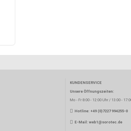
KUNDENSERVICE
Unsere Öffnungszeiten:
Mo - Fr 8:00 - 12:00 Uhr / 13:00 - 17:
Hotline: +49 (0)7227 994255-0
E-Mail:
web1@sorotec.de