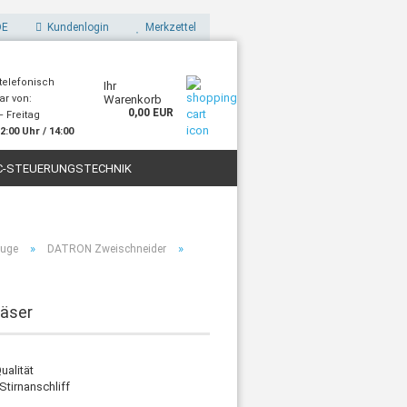
E
Kundenlogin
Merkzettel
 telefonisch
Ihr
ar von:
Warenkorb
0,00 EUR
 Freitag
2:00 Uhr / 14:00
Uhr
C-STEUERUNGSTECHNIK
STOFFE
FILAMENTE FÜR 3D-DRUCK
»
»
uge
DATRON Zweischneider
räser
ualität
tirnanschliff