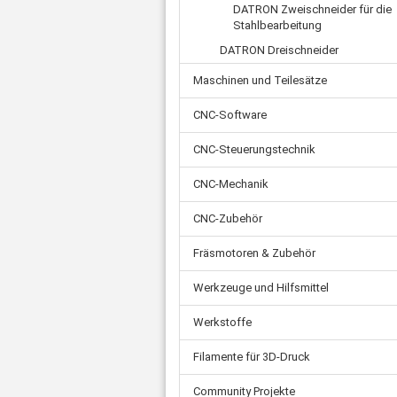
Zahnriemen
Ø 
Schnellkupplungen
DATRON Zweischneider für die
Stahlbearbeitung
Ø 
Ade
Fittings
Ø 
DATRON Dreischneider
Ste
Wasserabscheider
Kl
Mot
Einschraubtüllen
Maschinen und Teilesätze
Net
Schalldämpfer
Fl
CNC-Software
Kugelhahn
US
Druckschalter
CNC-Steuerungstechnik
Verschluss-Schraube
Verteilerblock
CNC-Mechanik
Rückschlagventil
CNC-Zubehör
Sonstiges
Fräsmotoren & Zubehör
Werkzeuge und Hilfsmittel
Werkstoffe
Filamente für 3D-Druck
Community Projekte