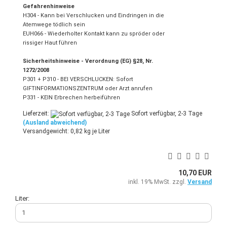
Gefahrenhinweise
H304 - Kann bei Verschlucken und Eindringen in die
Atemwege tödlich sein
EUH066 - Wiederholter Kontakt kann zu spröder oder
rissiger Haut führen
Sicherheitshinweise - Verordnung (EG) §28, Nr.
1272/2008
P301 + P310 - BEI VERSCHLUCKEN: Sofort
GIFTINFORMATIONSZENTRUM oder Arzt anrufen
P331 - KEIN Erbrechen herbeiführen
Lieferzeit:
Sofort verfügbar, 2-3 Tage
(Ausland abweichend)
Versandgewicht:
0,82
kg je Liter
10,70 EUR
inkl. 19% MwSt. zzgl.
Versand
Liter: