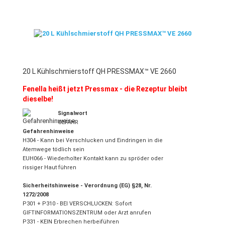
20 L Kühlschmierstoff QH PRESSMAX™ VE 2660
Fenella heißt jetzt Pressmax - die Rezeptur bleibt
dieselbe!
Signalwort
GEFAHR
Gefahrenhinweise
H304 - Kann bei Verschlucken und Eindringen in die
Atemwege tödlich sein
EUH066 - Wiederholter Kontakt kann zu spröder oder
rissiger Haut führen
Sicherheitshinweise - Verordnung (EG) §28, Nr.
1272/2008
P301 + P310 - BEI VERSCHLUCKEN: Sofort
GIFTINFORMATIONSZENTRUM oder Arzt anrufen
P331 - KEIN Erbrechen herbeiführen