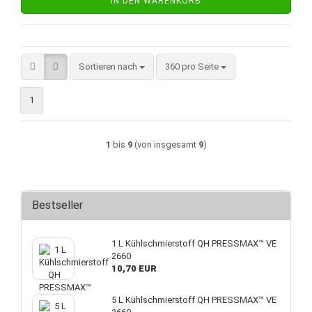
IN DEN WARENKORB
Sortieren nach
pro Seite
Sortieren nach
360 pro Seite
1
1
bis
9
(von insgesamt
9
)
Bestseller
1 L Kühlschmierstoff QH PRESSMAX™ VE
2660
10,70 EUR
5 L Kühlschmierstoff QH PRESSMAX™ VE