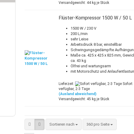
Versandgewicht:
44
kg je Stück
Flüster-Kompressor 1500 W / 50 L
1500 W / 230 V
200 L/min
sehr Leise
Arbeitsdruck 8 bar, einstellbar
Schwingungsgedämpfte Aufhängu
Maße ca. 425 x 425 x 825 mm, Gewic
ca. 43 kg
Ölfrei und wartungsarm
mit Motorschutz und Anlaufentlastu
Lieferzeit:
Sofort
verfügbar, 2-3 Tage
(Ausland abweichend)
Versandgewicht:
45
kg je Stück
Sortieren nach
pro Seite
Sortieren nach
360 pro Seite