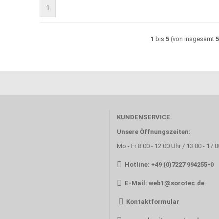
1
1
bis
5
(von insgesamt
KUNDENSERVICE
Unsere Öffnungszeiten:
Mo - Fr 8:00 - 12:00 Uhr / 13:00 - 17:
Hotline: +49 (0)7227 994255-0
E-Mail:
web1@sorotec.de
Kontaktformular