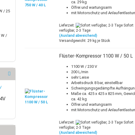
ca. 29 kg
Ölfrei und wartungsarm
W / 25
mit Motorschutz und Anlaufentlastu
Lieferzeit:
Sofort
verfügbar, 2-3 Tage
 W /
(Ausland abweichend)
Versandgewicht:
29
kg je Stück
Flüster-Kompressor 1100 W / 50 L
1100 W / 230 V
200 L/min
sehr Leise
Arbeitsdruck 8 bar, einstellbar
Schwingungsgedämpfte Aufhängu
Maße ca. 425 x 425 x 825 mm, Gewic
24V
ca. 42 kg
Ölfrei und wartungsarm
mit Motorschutz und Anlaufentlastu
Lieferzeit:
Sofort
verfügbar, 2-3 Tage
(Ausland abweichend)