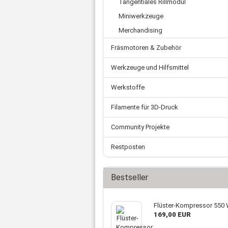
Tangentiales Rillmodul
Zahnriemen
Ø 
Schnellkupplungen
Ø 
Miniwerkzeuge
Ade
Fittings
Ø 
Ste
Wasserabscheider
Merchandising
Kl
Mot
Einschraubtüllen
Fräsmotoren & Zubehör
Net
Schalldämpfer
Fl
Kugelhahn
Werkzeuge und Hilfsmittel
US
Druckschalter
Werkstoffe
Verschluss-Schraube
Verteilerblock
Filamente für 3D-Druck
Rückschlagventil
Community Projekte
Sonstiges
Restposten
Bestseller
Flüster-Kompressor 550 W
169,00 EUR