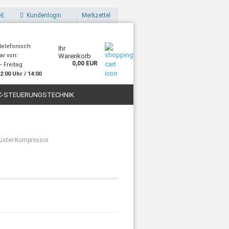
E
Kundenlogin
Merkzettel
 telefonisch
Ihr
ar von:
Warenkorb
0,00 EUR
 Freitag
2:00 Uhr / 14:00
Uhr
C-STEUERUNGSTECHNIK
STOFFE
FILAMENTE FÜR 3D-DRUCK
lüster-Kompressor