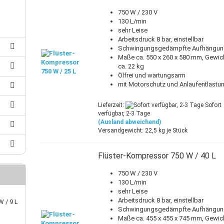
25 mm-Klauenkupplungen
750 W / 230 V
30 mm-Klauenkupplungen
rleitung
130 L/min
40 mm-Klauenkupplungen
uerleitung
sehr Leise
auenkupplungspuffer
Arbeitsdruck 8 bar, einstellbar
oranschlussleitung
Schwingungsgedämpfte Aufhängu
zanschlussleitung
Maße ca. 550 x 260 x 580 mm, Gewic
achbandkabel
ca. 22 kg
Ölfrei und wartungsarm
B-Kabel
mit Motorschutz und Anlaufentlastu
Lieferzeit:
Sofort
verfügbar, 2-3 Tage
(Ausland abweichend)
Versandgewicht:
22,5
kg je Stück
Flüster-Kompressor 750 W / 40 L
750 W / 230 V
130 L/min
sehr Leise
Arbeitsdruck 8 bar, einstellbar
 / 9 L
Schwingungsgedämpfte Aufhängu
Maße ca. 455 x 455 x 745 mm, Gewic