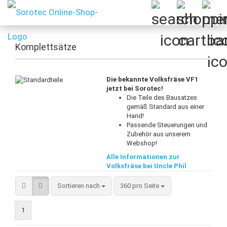
Komplettsätze
Die bekannte Volksfräse VF1
jetzt bei Sorotec!
Die Teile des Bausatzes
gemäß Standard aus einer
Hand!
Passende Steuerungen und
Zubehör aus unserem
Webshop!
Alle Informationen zur
Volksfräse bei Uncle Phil
Sortieren nach
pro Seite
Sortieren nach
360 pro Seite
1