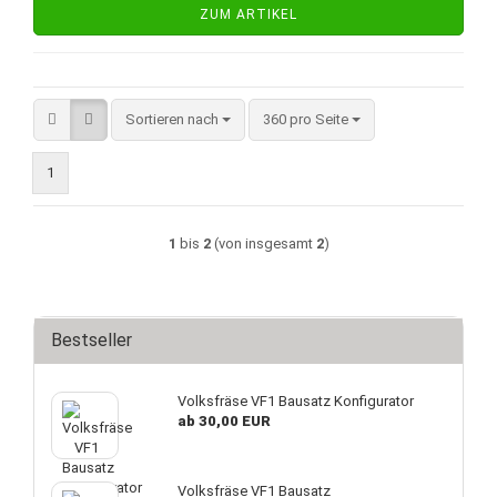
ZUM ARTIKEL
Sortieren nach
pro Seite
Sortieren nach
360 pro Seite
1
1
bis
2
(von insgesamt
2
)
Bestseller
Volksfräse VF1 Bausatz Konfigurator
ab 30,00 EUR
Volksfräse VF1 Bausatz