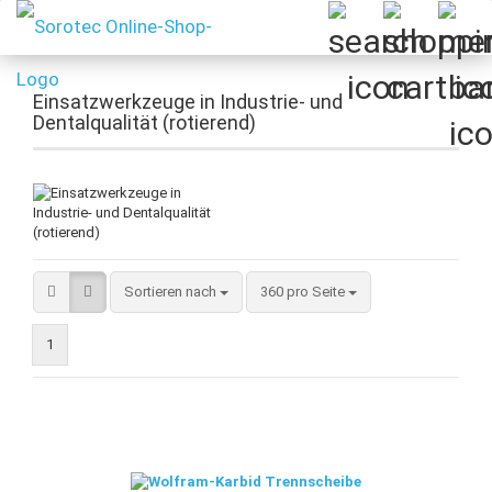
Einsatzwerkzeuge in Industrie- und
Dentalqualität (rotierend)
Sortieren nach
pro Seite
Sortieren nach
360 pro Seite
1