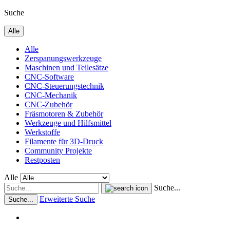
Suche
Alle
Alle
Zerspanungswerkzeuge
Maschinen und Teilesätze
CNC-Software
CNC-Steuerungstechnik
CNC-Mechanik
CNC-Zubehör
Fräsmotoren & Zubehör
Werkzeuge und Hilfsmittel
Werkstoffe
Filamente für 3D-Druck
Community Projekte
Restposten
Alle
Suche...
Erweiterte Suche
Suche...