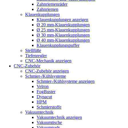
Zahnriemenräder
Zahnriemen
Klauenkupplungen
Klauenkupplungen anzeigen
Ø 20 mm-Klauenkupplungen
Ø 25 mm-Klauenkupplungen
Ø 30 mm-Klauenkupplungen
Ø 40 mm-Klauenkupplungen
Klauenkupplungspuffer
Stellfüße
Tiefenregler
CNC-Mechanik anzeigen
CNC-Zubehör
CNC-Zubehör anzeigen
Schmier-/Kühlsysteme
Schmier-/Kühlsysteme anzeigen
Velron
FogBuster
Dynacut
HPM
Schmierstoffe
Vakuumtechnik
Vakuumtechnik anzeigen
Vakuumtische
Vakuumpads