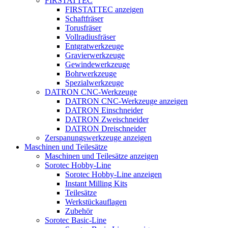
FIRSTATTEC
FIRSTATTEC anzeigen
Schaftfräser
Torusfräser
Vollradiusfräser
Entgratwerkzeuge
Gravierwerkzeuge
Gewindewerkzeuge
Bohrwerkzeuge
Spezialwerkzeuge
DATRON CNC-Werkzeuge
DATRON CNC-Werkzeuge anzeigen
DATRON Einschneider
DATRON Zweischneider
DATRON Dreischneider
Zerspanungswerkzeuge anzeigen
Maschinen und Teilesätze
Maschinen und Teilesätze anzeigen
Sorotec Hobby-Line
Sorotec Hobby-Line anzeigen
Instant Milling Kits
Teilesätze
Werkstückauflagen
Zubehör
Sorotec Basic-Line