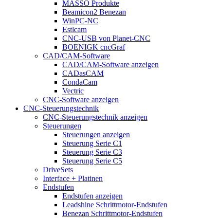
MASSO Produkte
Beamicon2 Benezan
WinPC-NC
Estlcam
CNC-USB von Planet-CNC
BOENIGK cncGraf
CAD/CAM-Software
CAD/CAM-Software anzeigen
CADasCAM
CondaCam
Vectric
CNC-Software anzeigen
CNC-Steuerungstechnik
CNC-Steuerungstechnik anzeigen
Steuerungen
Steuerungen anzeigen
Steuerung Serie C1
Steuerung Serie C3
Steuerung Serie C5
DriveSets
Interface + Platinen
Endstufen
Endstufen anzeigen
Leadshine Schrittmotor-Endstufen
Benezan Schrittmotor-Endstufen