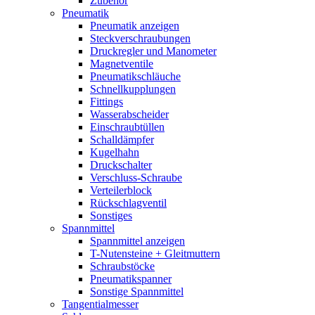
Zubehör
Pneumatik
Pneumatik anzeigen
Steckverschraubungen
Druckregler und Manometer
Magnetventile
Pneumatikschläuche
Schnellkupplungen
Fittings
Wasserabscheider
Einschraubtüllen
Schalldämpfer
Kugelhahn
Druckschalter
Verschluss-Schraube
Verteilerblock
Rückschlagventil
Sonstiges
Spannmittel
Spannmittel anzeigen
T-Nutensteine + Gleitmuttern
Schraubstöcke
Pneumatikspanner
Sonstige Spannmittel
Tangentialmesser