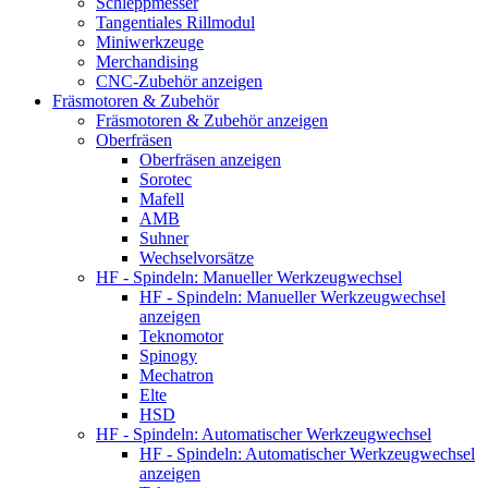
Schleppmesser
Tangentiales Rillmodul
Miniwerkzeuge
Merchandising
CNC-Zubehör anzeigen
Fräsmotoren & Zubehör
Fräsmotoren & Zubehör anzeigen
Oberfräsen
Oberfräsen anzeigen
Sorotec
Mafell
AMB
Suhner
Wechselvorsätze
HF - Spindeln: Manueller Werkzeugwechsel
HF - Spindeln: Manueller Werkzeugwechsel
anzeigen
Teknomotor
Spinogy
Mechatron
Elte
HSD
HF - Spindeln: Automatischer Werkzeugwechsel
HF - Spindeln: Automatischer Werkzeugwechsel
anzeigen