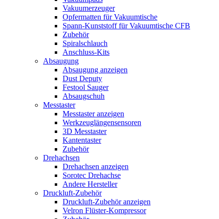
Vakuumerzeuger
Opfermatten für Vakuumtische
Spann-Kunststoff für Vakuumtische CFB
Zubehör
Spiralschlauch
Anschluss-Kits
Absaugung
Absaugung anzeigen
Dust Deputy
Festool Sauger
Absaugschuh
Messtaster
Messtaster anzeigen
Werkzeuglängensensoren
3D Messtaster
Kantentaster
Zubehör
Drehachsen
Drehachsen anzeigen
Sorotec Drehachse
Andere Hersteller
Druckluft-Zubehör
Druckluft-Zubehör anzeigen
Velron Flüster-Kompressor