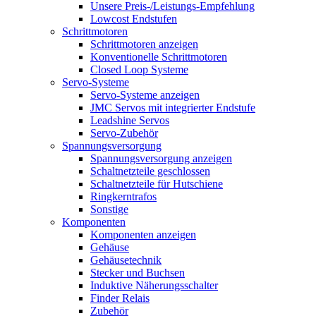
Unsere Preis-/Leistungs-Empfehlung
Lowcost Endstufen
Schrittmotoren
Schrittmotoren anzeigen
Konventionelle Schrittmotoren
Closed Loop Systeme
Servo-Systeme
Servo-Systeme anzeigen
JMC Servos mit integrierter Endstufe
Leadshine Servos
Servo-Zubehör
Spannungsversorgung
Spannungsversorgung anzeigen
Schaltnetzteile geschlossen
Schaltnetzteile für Hutschiene
Ringkerntrafos
Sonstige
Komponenten
Komponenten anzeigen
Gehäuse
Gehäusetechnik
Stecker und Buchsen
Induktive Näherungsschalter
Finder Relais
Zubehör