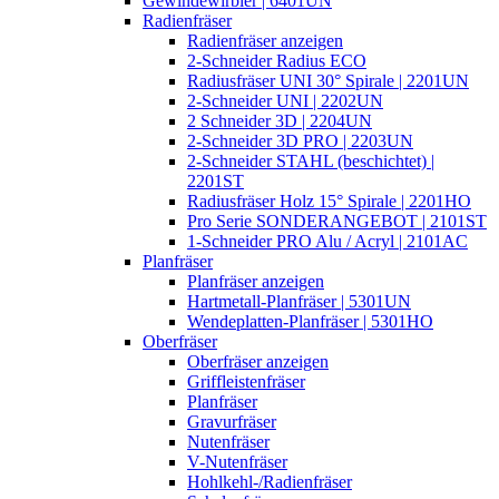
Gewindewirbler | 6401UN
Radienfräser
Radienfräser anzeigen
2-Schneider Radius ECO
Radiusfräser UNI 30° Spirale | 2201UN
2-Schneider UNI | 2202UN
2 Schneider 3D | 2204UN
2-Schneider 3D PRO | 2203UN
2-Schneider STAHL (beschichtet) |
2201ST
Radiusfräser Holz 15° Spirale | 2201HO
Pro Serie SONDERANGEBOT | 2101ST
1-Schneider PRO Alu / Acryl | 2101AC
Planfräser
Planfräser anzeigen
Hartmetall-Planfräser | 5301UN
Wendeplatten-Planfräser | 5301HO
Oberfräser
Oberfräser anzeigen
Griffleistenfräser
Planfräser
Gravurfräser
Nutenfräser
V-Nutenfräser
Hohlkehl-/Radienfräser