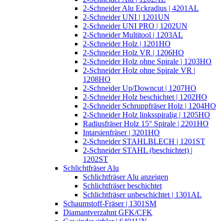
2-Schneider Alu Eckradius | 4201AL
2-Schneider UNI | 1201UN
2-Schneider UNI PRO | 1202UN
2-Schneider Multitool | 1203AL
2-Schneider Holz | 1201HO
2-Schneider Holz VR | 1206HO
2-Schneider Holz ohne Spirale | 1203HO
2-Schneider Holz ohne Spirale VR |
1208HO
2-Schneider Up/Downcut | 1207HO
2-Schneider Holz beschichtet | 1202HO
2-Schneider Schruppfräser Holz | 1204HO
2-Schneider Holz linksspiralig | 1205HO
Radiusfräser Holz 15° Spirale | 2201HO
Intarsienfräser | 3201HO
2-Schneider STAHLBLECH | 1201ST
2-Schneider STAHL (beschichtet) |
1202ST
Schlichtfräser Alu
Schlichtfräser Alu anzeigen
Schlichtfräser beschichtet
Schlichtfräser unbeschichtet | 1301AL
Schaumstoff-Fräser | 1301SM
Diamantverzahnt GFK/CFK