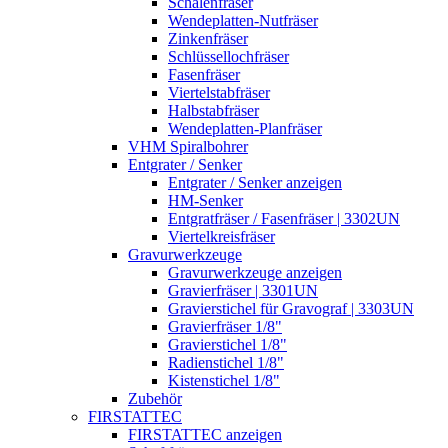
Schalenfräser
Wendeplatten-Nutfräser
Zinkenfräser
Schlüssellochfräser
Fasenfräser
Viertelstabfräser
Halbstabfräser
Wendeplatten-Planfräser
VHM Spiralbohrer
Entgrater / Senker
Entgrater / Senker anzeigen
HM-Senker
Entgratfräser / Fasenfräser | 3302UN
Viertelkreisfräser
Gravurwerkzeuge
Gravurwerkzeuge anzeigen
Gravierfräser | 3301UN
Gravierstichel für Gravograf | 3303UN
Gravierfräser 1/8"
Gravierstichel 1/8"
Radienstichel 1/8"
Kistenstichel 1/8"
Zubehör
FIRSTATTEC
FIRSTATTEC anzeigen