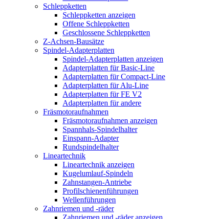
Schleppketten
Schleppketten anzeigen
Offene Schleppketten
Geschlossene Schleppketten
Z-Achsen-Bausätze
Spindel-Adapterplatten
Spindel-Adapterplatten anzeigen
Adapterplatten für Basic-Line
Adapterplatten für Compact-Line
Adapterplatten für Alu-Line
Adapterplatten für FE V2
Adapterplatten für andere
Fräsmotoraufnahmen
Fräsmotoraufnahmen anzeigen
Spannhals-Spindelhalter
Einspann-Adapter
Rundspindelhalter
Lineartechnik
Lineartechnik anzeigen
Kugelumlauf-Spindeln
Zahnstangen-Antriebe
Profilschienenführungen
Wellenführungen
Zahnriemen und -räder
Zahnriemen und -räder anzeigen