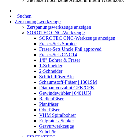
Sie haben noch keine Artikel in Ihrem Warenkorb.
Suchen
Zerspanungswerkzeuge
Zerspanungswerkzeuge anzeigen
SOROTEC CNC-Werkzeuge
SOROTEC CNC-Werkzeuge anzeigen
Fräser-Sets Sorotec
Fräser-Sets Uncle Phil approved
Fräser-Sets CNC14
1/8" Bohrer & Fräser
1-Schneider
2-Schneider
Schlichtfräser Alu
Schaumstoff-Fräser | 1301SM
Diamantverzahnt GFK/CFK
Gewindewirbler | 6401UN
Radienfräser
Planfräser
Oberfräser
VHM Spiralbohrer
Entgrater / Senker
Gravurwerkzeuge
Zubehör