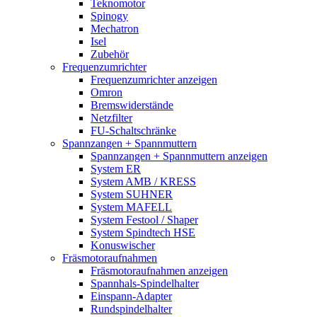
Teknomotor
Spinogy
Mechatron
Isel
Zubehör
Frequenzumrichter
Frequenzumrichter anzeigen
Omron
Bremswiderstände
Netzfilter
FU-Schaltschränke
Spannzangen + Spannmuttern
Spannzangen + Spannmuttern anzeigen
System ER
System AMB / KRESS
System SUHNER
System MAFELL
System Festool / Shaper
System Spindtech HSE
Konuswischer
Fräsmotoraufnahmen
Fräsmotoraufnahmen anzeigen
Spannhals-Spindelhalter
Einspann-Adapter
Rundspindelhalter