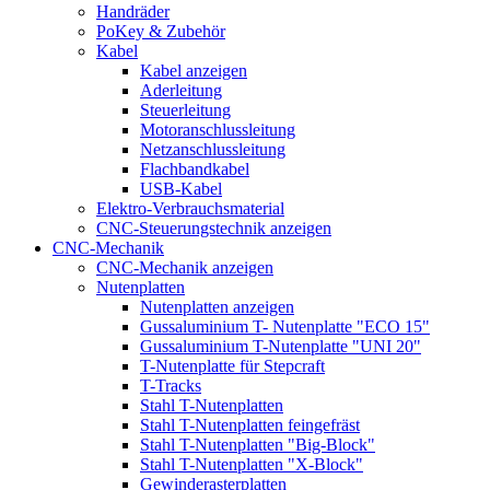
Handräder
PoKey & Zubehör
Kabel
Kabel anzeigen
Aderleitung
Steuerleitung
Motoranschlussleitung
Netzanschlussleitung
Flachbandkabel
USB-Kabel
Elektro-Verbrauchsmaterial
CNC-Steuerungstechnik anzeigen
CNC-Mechanik
CNC-Mechanik anzeigen
Nutenplatten
Nutenplatten anzeigen
Gussaluminium T- Nutenplatte "ECO 15"
Gussaluminium T-Nutenplatte "UNI 20"
T-Nutenplatte für Stepcraft
T-Tracks
Stahl T-Nutenplatten
Stahl T-Nutenplatten feingefräst
Stahl T-Nutenplatten "Big-Block"
Stahl T-Nutenplatten "X-Block"
Gewinderasterplatten