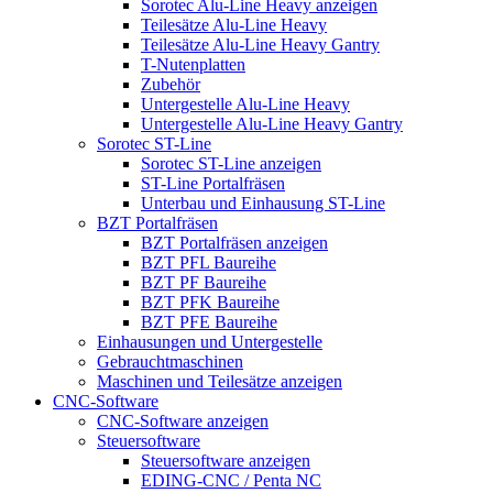
Sorotec Alu-Line Heavy anzeigen
Teilesätze Alu-Line Heavy
Teilesätze Alu-Line Heavy Gantry
T-Nutenplatten
Zubehör
Untergestelle Alu-Line Heavy
Untergestelle Alu-Line Heavy Gantry
Sorotec ST-Line
Sorotec ST-Line anzeigen
ST-Line Portalfräsen
Unterbau und Einhausung ST-Line
BZT Portalfräsen
BZT Portalfräsen anzeigen
BZT PFL Baureihe
BZT PF Baureihe
BZT PFK Baureihe
BZT PFE Baureihe
Einhausungen und Untergestelle
Gebrauchtmaschinen
Maschinen und Teilesätze anzeigen
CNC-Software
CNC-Software anzeigen
Steuersoftware
Steuersoftware anzeigen
EDING-CNC / Penta NC