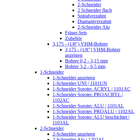
2-Schneider
2 Schneider flach
Spiralverzahnt
Diamantverzahnt
2-Schneider Alu
Fräser-Sets
Zubehör
3,175 - (1/8") VHM-Bohrer
3,175 - (1/8") VHM-Bohrer
anzeigen
Bohrer 0,2 - 3,15 mm
Bohrer 3,2 - 6,5 mm
1-Schneider
1-Schneider anzeigen
1-Schneider UNI | 1101UN
1-Schneider Sorotec ACRYL | 1101AC
1-Schneider Sorotec PROACRYL |
1102AC
1-Schneider Sorotec ALU | 1101AL
1-Schneider Sorotec PROALU | 1102AL
1-Schneider Sorotec ALU beschichtet |
1103AL
2-Schneider
2-Schneider anzeigen
2-Schneider Alu | 1202AL