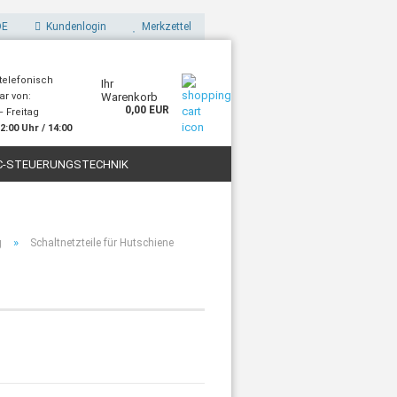
E
Kundenlogin
Merkzettel
 telefonisch
Ihr
ar von:
Warenkorb
0,00 EUR
 Freitag
2:00 Uhr / 14:00
Uhr
C-STEUERUNGSTECHNIK
STOFFE
FILAMENTE FÜR 3D-DRUCK
»
g
Schaltnetzteile für Hutschiene