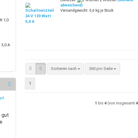
Lieferzeit:
2 Wochen
(Ausland
abweichend)
Versandgewicht:
0,6
kg je Stück
t 1,0
 3,0 A
Sortieren nach
pro Seite
Sortieren nach
360 pro Seite
1
1
bis
4
(von insgesamt
 gut
ne