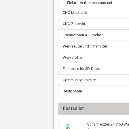
Zahnriemen
Ø 
Elektro-Verbrauchsmaterial
Schnellkupplungen
Ø 
Ade
Fittings
CNC-Mechanik
Ø 
Ste
Wasserabscheider
Kl
Mot
Einschraubtüllen
CNC-Zubehör
Net
Schalldämpfer
Fräsmotoren & Zubehör
Fl
Kugelhahn
US
Druckschalter
Werkzeuge und Hilfsmittel
Verschluss-Schraube
Werkstoffe
Verteilerblock
Rückschlagventil
Filamente für 3D-Druck
Sonstiges
Community Projekte
Restposten
Bestseller
Schaltnetzteil 24 V 60 Wat