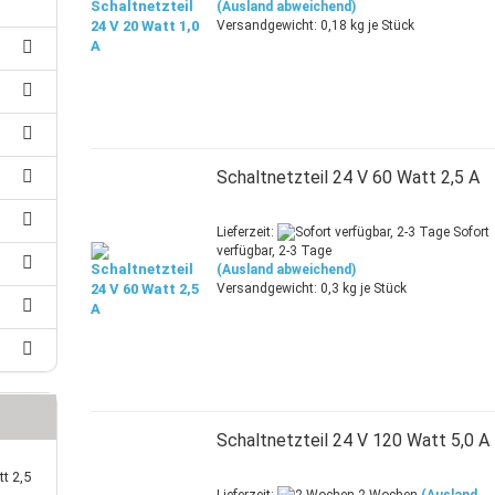
25 mm-Klauenkupplungen
(Ausland abweichend)
Versandgewicht:
0,18
kg je Stück
30 mm-Klauenkupplungen
rleitung
40 mm-Klauenkupplungen
uerleitung
auenkupplungspuffer
oranschlussleitung
zanschlussleitung
achbandkabel
B-Kabel
Schaltnetzteil 24 V 60 Watt 2,5 A
Lieferzeit:
Sofort
verfügbar, 2-3 Tage
(Ausland abweichend)
Versandgewicht:
0,3
kg je Stück
Schaltnetzteil 24 V 120 Watt 5,0 A
t 2,5