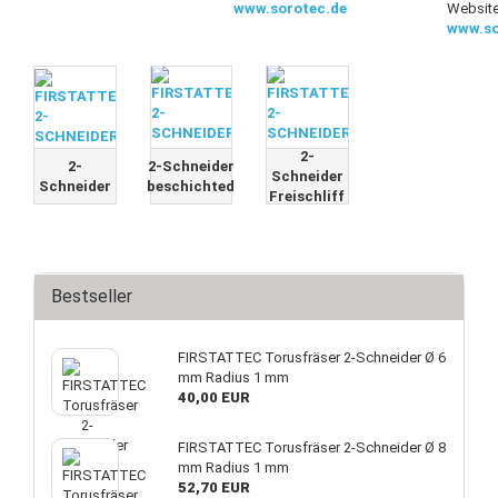
www.sorotec.de
Website
www.so
2-
2-
2-Schneider
Schneider
Schneider
beschichted
Freischliff
Bestseller
FIRSTATTEC Torusfräser 2-Schneider Ø 6
mm Radius 1 mm
40,00 EUR
FIRSTATTEC Torusfräser 2-Schneider Ø 8
mm Radius 1 mm
52,70 EUR