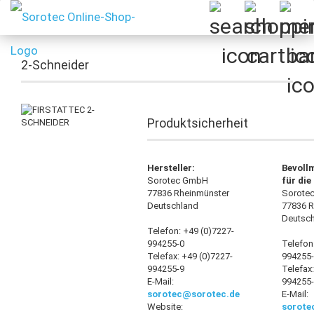
2-Schneider
Produktsicherheit
Hersteller:
Bevoll
Sorotec GmbH
für die
77836 Rheinmünster
Sorote
Deutschland
77836 R
Deutsc
Telefon: +49 (0)7227-
994255-0
Telefon
Telefax: +49 (0)7227-
994255
994255-9
Telefax
E-Mail:
994255
sorotec@sorotec.de
E-Mail:
Website:
sorote