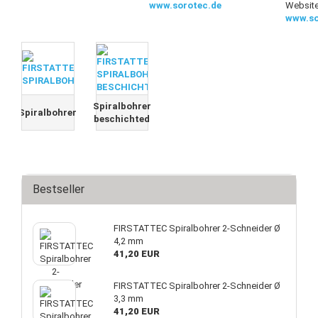
www.sorotec.de
Website
www.so
Spiralbohrer
Spiralbohrer
beschichted
Bestseller
FIRSTATTEC Spiralbohrer 2-Schneider Ø
4,2 mm
41,20 EUR
FIRSTATTEC Spiralbohrer 2-Schneider Ø
3,3 mm
41,20 EUR