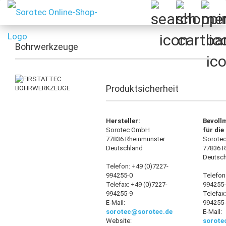
Bohrwerkzeuge
Produktsicherheit
Hersteller:
Bevoll
Sorotec GmbH
für die
77836 Rheinmünster
Sorote
Deutschland
77836 R
Deutsc
Telefon: +49 (0)7227-
994255-0
Telefon
Telefax: +49 (0)7227-
994255
994255-9
Telefax
E-Mail:
994255
sorotec@sorotec.de
E-Mail:
Website:
sorote