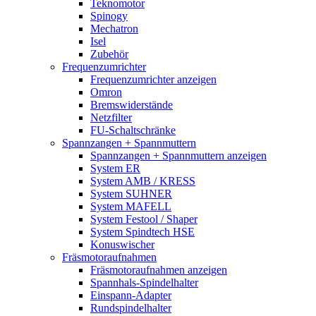
Teknomotor
Spinogy
Mechatron
Isel
Zubehör
Frequenzumrichter
Frequenzumrichter anzeigen
Omron
Bremswiderstände
Netzfilter
FU-Schaltschränke
Spannzangen + Spannmuttern
Spannzangen + Spannmuttern anzeigen
System ER
System AMB / KRESS
System SUHNER
System MAFELL
System Festool / Shaper
System Spindtech HSE
Konuswischer
Fräsmotoraufnahmen
Fräsmotoraufnahmen anzeigen
Spannhals-Spindelhalter
Einspann-Adapter
Rundspindelhalter