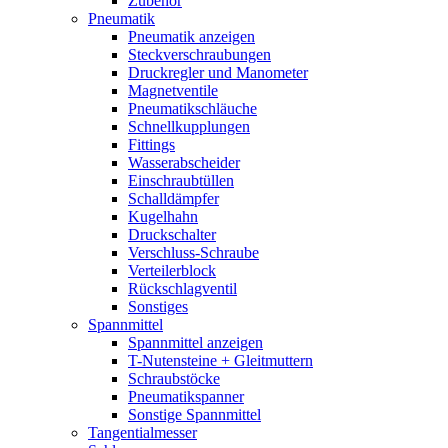
Zubehör
Pneumatik
Pneumatik anzeigen
Steckverschraubungen
Druckregler und Manometer
Magnetventile
Pneumatikschläuche
Schnellkupplungen
Fittings
Wasserabscheider
Einschraubtüllen
Schalldämpfer
Kugelhahn
Druckschalter
Verschluss-Schraube
Verteilerblock
Rückschlagventil
Sonstiges
Spannmittel
Spannmittel anzeigen
T-Nutensteine + Gleitmuttern
Schraubstöcke
Pneumatikspanner
Sonstige Spannmittel
Tangentialmesser