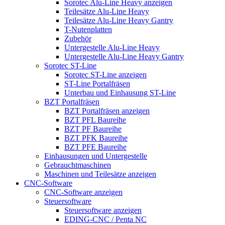
Sorotec Alu-Line Heavy anzeigen
Teilesätze Alu-Line Heavy
Teilesätze Alu-Line Heavy Gantry
T-Nutenplatten
Zubehör
Untergestelle Alu-Line Heavy
Untergestelle Alu-Line Heavy Gantry
Sorotec ST-Line
Sorotec ST-Line anzeigen
ST-Line Portalfräsen
Unterbau und Einhausung ST-Line
BZT Portalfräsen
BZT Portalfräsen anzeigen
BZT PFL Baureihe
BZT PF Baureihe
BZT PFK Baureihe
BZT PFE Baureihe
Einhausungen und Untergestelle
Gebrauchtmaschinen
Maschinen und Teilesätze anzeigen
CNC-Software
CNC-Software anzeigen
Steuersoftware
Steuersoftware anzeigen
EDING-CNC / Penta NC