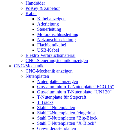
Handräder
PoKey & Zubehör
Kabel
Kabel anzeigen
Aderleitung
Steuerleitung
Motoranschlussleitung
Netzanschlussleitung
Flachbandkabel
USB-Kabel
Elektro-Verbrauchsmaterial
CNC-Steuerungstechnik anzeigen
CNC-Mechanik
CNC-Mechanik anzeigen
Nutenplatten
Nutenplatten anzeigen
Gussaluminium T- Nutenplatte "ECO 15"
Gussaluminium T-Nutenplatte "UNI 20"
T-Nutenplatte für Stepcraft
T-Tracks
Stahl T-Nutenplatten
Stahl T-Nutenplatten feingefräst
Stahl T-Nutenplatten "Big-Block"
Stahl T-Nutenplatten "X-Block"
Gewinderasterplatten