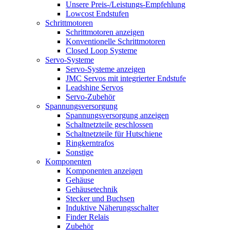
Unsere Preis-/Leistungs-Empfehlung
Lowcost Endstufen
Schrittmotoren
Schrittmotoren anzeigen
Konventionelle Schrittmotoren
Closed Loop Systeme
Servo-Systeme
Servo-Systeme anzeigen
JMC Servos mit integrierter Endstufe
Leadshine Servos
Servo-Zubehör
Spannungsversorgung
Spannungsversorgung anzeigen
Schaltnetzteile geschlossen
Schaltnetzteile für Hutschiene
Ringkerntrafos
Sonstige
Komponenten
Komponenten anzeigen
Gehäuse
Gehäusetechnik
Stecker und Buchsen
Induktive Näherungsschalter
Finder Relais
Zubehör