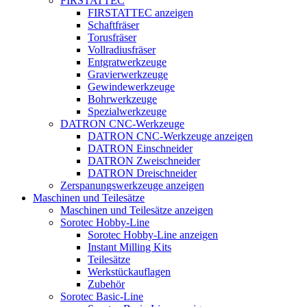
FIRSTATTEC
FIRSTATTEC anzeigen
Schaftfräser
Torusfräser
Vollradiusfräser
Entgratwerkzeuge
Gravierwerkzeuge
Gewindewerkzeuge
Bohrwerkzeuge
Spezialwerkzeuge
DATRON CNC-Werkzeuge
DATRON CNC-Werkzeuge anzeigen
DATRON Einschneider
DATRON Zweischneider
DATRON Dreischneider
Zerspanungswerkzeuge anzeigen
Maschinen und Teilesätze
Maschinen und Teilesätze anzeigen
Sorotec Hobby-Line
Sorotec Hobby-Line anzeigen
Instant Milling Kits
Teilesätze
Werkstückauflagen
Zubehör
Sorotec Basic-Line