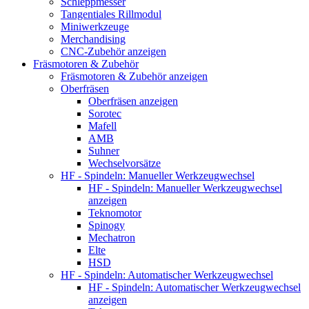
Schleppmesser
Tangentiales Rillmodul
Miniwerkzeuge
Merchandising
CNC-Zubehör anzeigen
Fräsmotoren & Zubehör
Fräsmotoren & Zubehör anzeigen
Oberfräsen
Oberfräsen anzeigen
Sorotec
Mafell
AMB
Suhner
Wechselvorsätze
HF - Spindeln: Manueller Werkzeugwechsel
HF - Spindeln: Manueller Werkzeugwechsel
anzeigen
Teknomotor
Spinogy
Mechatron
Elte
HSD
HF - Spindeln: Automatischer Werkzeugwechsel
HF - Spindeln: Automatischer Werkzeugwechsel
anzeigen