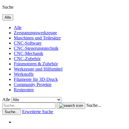
Suche
Alle
Alle
Zerspanungswerkzeuge
Maschinen und Teilesätze
CNC-Software
CNC-Steuerungstechnik
CNC-Mechanik
CNC-Zubehör
Fräsmotoren & Zubehör
Werkzeuge und Hilfsmittel
Werkstoffe
Filamente für 3D-Druck
Community Projekte
Restposten
Alle
Suche...
Erweiterte Suche
Suche...