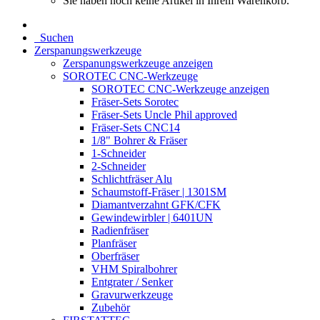
Sie haben noch keine Artikel in Ihrem Warenkorb.
Suchen
Zerspanungswerkzeuge
Zerspanungswerkzeuge anzeigen
SOROTEC CNC-Werkzeuge
SOROTEC CNC-Werkzeuge anzeigen
Fräser-Sets Sorotec
Fräser-Sets Uncle Phil approved
Fräser-Sets CNC14
1/8" Bohrer & Fräser
1-Schneider
2-Schneider
Schlichtfräser Alu
Schaumstoff-Fräser | 1301SM
Diamantverzahnt GFK/CFK
Gewindewirbler | 6401UN
Radienfräser
Planfräser
Oberfräser
VHM Spiralbohrer
Entgrater / Senker
Gravurwerkzeuge
Zubehör