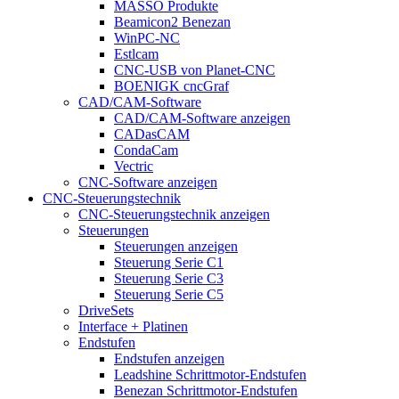
MASSO Produkte
Beamicon2 Benezan
WinPC-NC
Estlcam
CNC-USB von Planet-CNC
BOENIGK cncGraf
CAD/CAM-Software
CAD/CAM-Software anzeigen
CADasCAM
CondaCam
Vectric
CNC-Software anzeigen
CNC-Steuerungstechnik
CNC-Steuerungstechnik anzeigen
Steuerungen
Steuerungen anzeigen
Steuerung Serie C1
Steuerung Serie C3
Steuerung Serie C5
DriveSets
Interface + Platinen
Endstufen
Endstufen anzeigen
Leadshine Schrittmotor-Endstufen
Benezan Schrittmotor-Endstufen