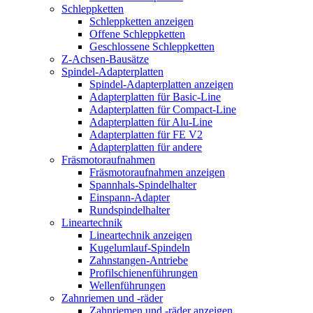
Schleppketten
Schleppketten anzeigen
Offene Schleppketten
Geschlossene Schleppketten
Z-Achsen-Bausätze
Spindel-Adapterplatten
Spindel-Adapterplatten anzeigen
Adapterplatten für Basic-Line
Adapterplatten für Compact-Line
Adapterplatten für Alu-Line
Adapterplatten für FE V2
Adapterplatten für andere
Fräsmotoraufnahmen
Fräsmotoraufnahmen anzeigen
Spannhals-Spindelhalter
Einspann-Adapter
Rundspindelhalter
Lineartechnik
Lineartechnik anzeigen
Kugelumlauf-Spindeln
Zahnstangen-Antriebe
Profilschienenführungen
Wellenführungen
Zahnriemen und -räder
Zahnriemen und -räder anzeigen