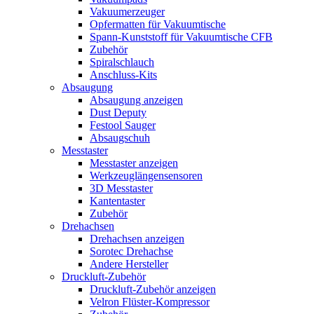
Vakuumerzeuger
Opfermatten für Vakuumtische
Spann-Kunststoff für Vakuumtische CFB
Zubehör
Spiralschlauch
Anschluss-Kits
Absaugung
Absaugung anzeigen
Dust Deputy
Festool Sauger
Absaugschuh
Messtaster
Messtaster anzeigen
Werkzeuglängensensoren
3D Messtaster
Kantentaster
Zubehör
Drehachsen
Drehachsen anzeigen
Sorotec Drehachse
Andere Hersteller
Druckluft-Zubehör
Druckluft-Zubehör anzeigen
Velron Flüster-Kompressor