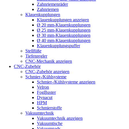
Zahnriemenräder
Zahnriemen
Klauenkupplungen
Klauenkupplungen anzeigen
Ø 20 mm-Klauenkupplungen
Ø 25 mm-Klauenkupplungen
Ø 30 mm-Klauenkupplungen
Ø 40 mm-Klauenkupplungen
Klauenkupplungspuffer
Stellfüße
Tiefenregler
CNC-Mechanik anzeigen
CNC-Zubehör
CNC-Zubehör anzeigen
Schmier-/Kühlsysteme
Schmier-/Kühlsysteme anzeigen
Velron
FogBuster
Dynacut
HPM
Schmierstoffe
Vakuumtechnik
Vakuumtechnik anzeigen
Vakuumtische
Vakuumpads