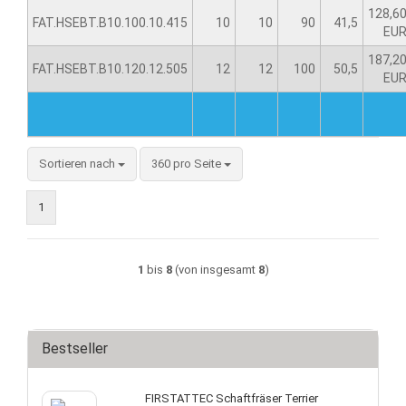
128,6
FAT.HSEBT.B10.100.10.415
10
10
90
41,5
EU
187,2
FAT.HSEBT.B10.120.12.505
12
12
100
50,5
EU
Sortieren nach
360 pro Seite
1
1
bis
8
(von insgesamt
8
)
Bestseller
FIRSTATTEC Schaftfräser Terrier