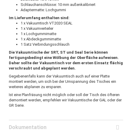
Schlauchanschlüsse: 10 mm außenkalibriert
Adaptermatte: Lochgummi
Im Lieferumfang enthalten sind:
1 x Vakuumtisch VT2020 SEAL
1 x Vakuumverteiler
1 x Lochgummimatte
1 x Abdeckgummimatte
1 Satz Verbindungsschlauch
Die Vakuumtische der SRT, ST und Seal Serie können
fertigungsbedingt eine Wölbung der Oberfläche aufweisen.
Daher sollte der Vakuumtisch vor dem ersten Einsatz flächig
verschraubt und abgeplant werden.
Gegebenenfalls kann der Vakuumtisch auch auf einer Platte
montiert werden, um sich bei der Umspannung des Tisches ein
weiteres abplanen zu ersparen.
Ist eine Planfräsung nicht möglich oder soll der Tisch des öfteren
demontiert werden, empfehlen wir Vakuumtische der GAL oder der
GR Serie.
Dokumentation