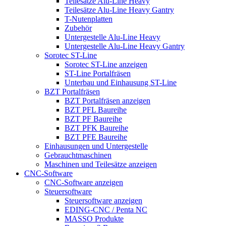
Teilesätze Alu-Line Heavy
Teilesätze Alu-Line Heavy Gantry
T-Nutenplatten
Zubehör
Untergestelle Alu-Line Heavy
Untergestelle Alu-Line Heavy Gantry
Sorotec ST-Line
Sorotec ST-Line anzeigen
ST-Line Portalfräsen
Unterbau und Einhausung ST-Line
BZT Portalfräsen
BZT Portalfräsen anzeigen
BZT PFL Baureihe
BZT PF Baureihe
BZT PFK Baureihe
BZT PFE Baureihe
Einhausungen und Untergestelle
Gebrauchtmaschinen
Maschinen und Teilesätze anzeigen
CNC-Software
CNC-Software anzeigen
Steuersoftware
Steuersoftware anzeigen
EDING-CNC / Penta NC
MASSO Produkte