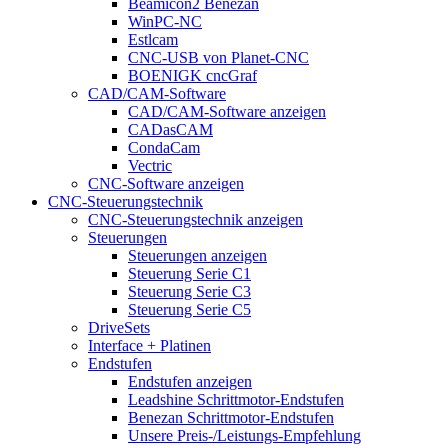
Beamicon2 Benezan
WinPC-NC
Estlcam
CNC-USB von Planet-CNC
BOENIGK cncGraf
CAD/CAM-Software
CAD/CAM-Software anzeigen
CADasCAM
CondaCam
Vectric
CNC-Software anzeigen
CNC-Steuerungstechnik
CNC-Steuerungstechnik anzeigen
Steuerungen
Steuerungen anzeigen
Steuerung Serie C1
Steuerung Serie C3
Steuerung Serie C5
DriveSets
Interface + Platinen
Endstufen
Endstufen anzeigen
Leadshine Schrittmotor-Endstufen
Benezan Schrittmotor-Endstufen
Unsere Preis-/Leistungs-Empfehlung