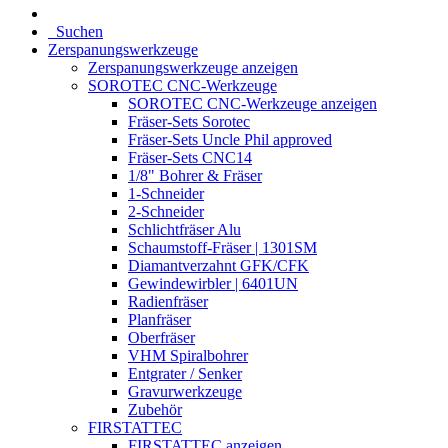
Suchen
Zerspanungswerkzeuge
Zerspanungswerkzeuge anzeigen
SOROTEC CNC-Werkzeuge
SOROTEC CNC-Werkzeuge anzeigen
Fräser-Sets Sorotec
Fräser-Sets Uncle Phil approved
Fräser-Sets CNC14
1/8" Bohrer & Fräser
1-Schneider
2-Schneider
Schlichtfräser Alu
Schaumstoff-Fräser | 1301SM
Diamantverzahnt GFK/CFK
Gewindewirbler | 6401UN
Radienfräser
Planfräser
Oberfräser
VHM Spiralbohrer
Entgrater / Senker
Gravurwerkzeuge
Zubehör
FIRSTATTEC
FIRSTATTEC anzeigen