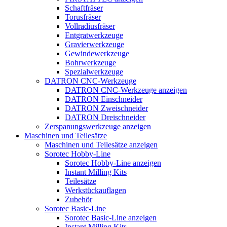
Schaftfräser
Torusfräser
Vollradiusfräser
Entgratwerkzeuge
Gravierwerkzeuge
Gewindewerkzeuge
Bohrwerkzeuge
Spezialwerkzeuge
DATRON CNC-Werkzeuge
DATRON CNC-Werkzeuge anzeigen
DATRON Einschneider
DATRON Zweischneider
DATRON Dreischneider
Zerspanungswerkzeuge anzeigen
Maschinen und Teilesätze
Maschinen und Teilesätze anzeigen
Sorotec Hobby-Line
Sorotec Hobby-Line anzeigen
Instant Milling Kits
Teilesätze
Werkstückauflagen
Zubehör
Sorotec Basic-Line
Sorotec Basic-Line anzeigen
Instant Milling Kits