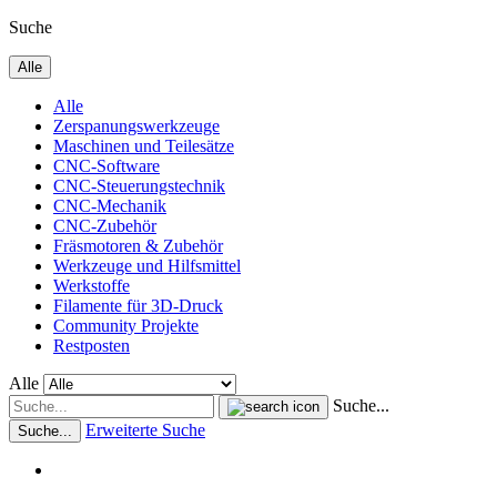
Suche
Alle
Alle
Zerspanungswerkzeuge
Maschinen und Teilesätze
CNC-Software
CNC-Steuerungstechnik
CNC-Mechanik
CNC-Zubehör
Fräsmotoren & Zubehör
Werkzeuge und Hilfsmittel
Werkstoffe
Filamente für 3D-Druck
Community Projekte
Restposten
Alle
Suche...
Erweiterte Suche
Suche...