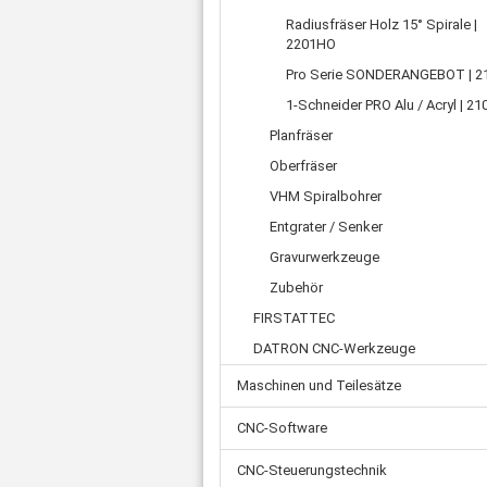
Zahnriemen
Ø 
Schnellkupplungen
Radiusfräser Holz 15° Spirale |
Ø 
Ade
Fittings
2201HO
Ø 
Ste
Wasserabscheider
Pro Serie SONDERANGEBOT | 
Kl
Mot
Einschraubtüllen
1-Schneider PRO Alu / Acryl | 2
Net
Schalldämpfer
Planfräser
Fl
Kugelhahn
Oberfräser
US
Druckschalter
Verschluss-Schraube
VHM Spiralbohrer
Verteilerblock
Entgrater / Senker
Rückschlagventil
Gravurwerkzeuge
Sonstiges
Zubehör
FIRSTATTEC
DATRON CNC-Werkzeuge
Maschinen und Teilesätze
CNC-Software
CNC-Steuerungstechnik