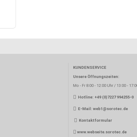
KUNDENSERVICE
Unsere Öffnungszeiten:
Mo - Fr 8:00 - 12:00 Uhr / 13:00 - 17:
Hotline: +49 (0)7227 994255-0
E-Mail:
web1@sorotec.de
Kontaktformular
www.webseite.sorotec.de