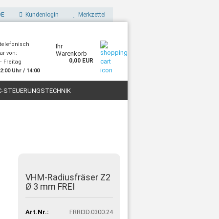
E
Kundenlogin
Merkzettel
 telefonisch
Ihr
ar von:
Warenkorb
0,00 EUR
 Freitag
2:00 Uhr / 14:00
Uhr
C-STEUERUNGSTECHNIK
STOFFE
FILAMENTE FÜR 3D-DRUCK
VHM-Radiusfräser Z2
Ø 3 mm FREI
Art.Nr.:
FRRI3D.0300.24