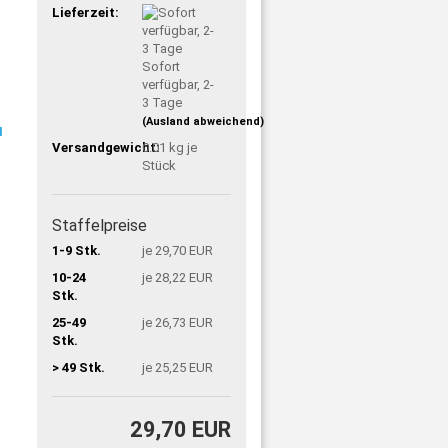
Lieferzeit:
Sofort
verfügbar, 2-
3 Tage
(Ausland abweichend)
Versandgewicht:
0.01
kg je
Stück
Staffelpreise
1-9 Stk.
je 29,70 EUR
10-24
je 28,22 EUR
Stk.
25-49
je 26,73 EUR
Stk.
> 49 Stk.
je 25,25 EUR
29,70 EUR