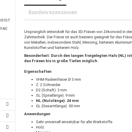
25 mm-Klauenkupplungen
30 mm-Klauenkupplungen
rleitung
Kundenrezensionen
40 mm-Klauenkupplungen
uerleitung
2101ST
auenkupplungspuffer
oranschlussleitung
101AC
zanschlussleitung
Ursprünglich entwickelt für das 3D-Fräsen von Zirkonoxid in de
Zahntechnik. Der Fräser ist auch bestens geeignet für das Fräs
achbandkabel
von Metallen, insbesondere Stahl, Messing, härterem Aluminium
B-Kabel
Kunststoffen und härterem Holz.
Besonderheit: Durch den langen freigelegten Hals (NL) is
das Fräsen bis in große Tiefen möglich.
Eigenschaften
VHM-Radienfräser Ø 3 mm
Z: 2 Schneider
D2 (Schaft): 3 mm
SL (Spirallänge): 9 mm
NL (Nutzlänge): 24 mm
GL (Gesamtlänge): 50 mm
Anwendungen
Sehr universell einsetzbar für alle Werkstoffe
Holz