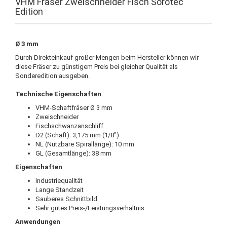
VHM Fräser Zweischneider Fisch Sorotec
Edition
Ø 3 mm
Durch Direkteinkauf großer Mengen beim Hersteller können wir
diese Fräser zu günstigem Preis bei gleicher Qualität als
Sonderedition ausgeben.
Technische Eigenschaften
VHM-Schaftfräser Ø 3 mm
Zweischneider
Fischschwanzanschliff
D2 (Schaft): 3,175 mm (1/8")
NL (Nutzbare Spirallänge): 10 mm
GL (Gesamtlänge): 38 mm
Eigenschaften
Industriequalität
Lange Standzeit
Sauberes Schnittbild
Sehr gutes Preis-/Leistungsverhältnis
Anwendungen