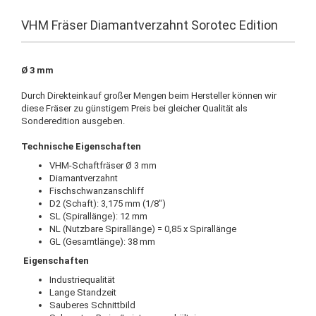
VHM Fräser Diamantverzahnt Sorotec Edition
Ø 3 mm
Durch Direkteinkauf großer Mengen beim Hersteller können wir
diese Fräser zu günstigem Preis bei gleicher Qualität als
Sonderedition ausgeben.
Technische Eigenschaften
VHM-Schaftfräser Ø 3 mm
Diamantverzahnt
Fischschwanzanschliff
D2 (Schaft): 3,175 mm (1/8")
SL (Spirallänge): 12 mm
NL (Nutzbare Spirallänge) = 0,85 x Spirallänge
GL (Gesamtlänge): 38 mm
Eigenschaften
Industriequalität
Lange Standzeit
Sauberes Schnittbild