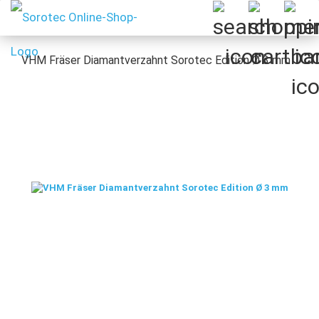
VHM Fräser Diamantverzahnt Sorotec Edition Ø 3 mm