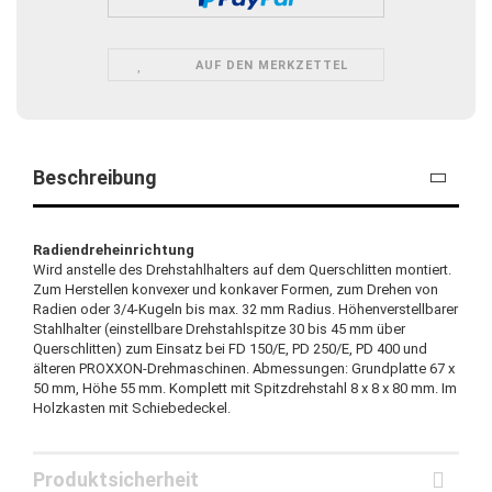
AUF DEN MERKZETTEL
Beschreibung
Radiendreheinrichtung
Wird anstelle des Drehstahlhalters auf dem Querschlitten montiert.
Zum Herstellen konvexer und konkaver Formen, zum Drehen von
Radien oder 3/4-Kugeln bis max. 32 mm Radius. Höhenverstellbarer
Stahlhalter (einstellbare Drehstahlspitze 30 bis 45 mm über
Querschlitten) zum Einsatz bei FD 150/E, PD 250/E, PD 400 und
älteren PROXXON-Drehmaschinen. Abmessungen: Grundplatte 67 x
50 mm, Höhe 55 mm. Komplett mit Spitzdrehstahl 8 x 8 x 80 mm. Im
Holzkasten mit Schiebedeckel.
Produktsicherheit