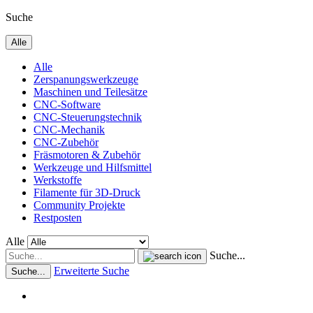
Suche
Alle
Alle
Zerspanungswerkzeuge
Maschinen und Teilesätze
CNC-Software
CNC-Steuerungstechnik
CNC-Mechanik
CNC-Zubehör
Fräsmotoren & Zubehör
Werkzeuge und Hilfsmittel
Werkstoffe
Filamente für 3D-Druck
Community Projekte
Restposten
Alle
Suche...
Erweiterte Suche
Suche...