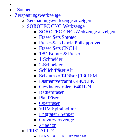
Suchen
Zerspanungswerkzeuge
Zerspanungswerkzeuge anzeigen
SOROTEC CNC-Werkzeuge
SOROTEC CNC-Werkzeuge anzeigen
Fräser-Sets Sorotec
Fräser-Sets Uncle Phil approved
Fräser-Sets CNC14
1/8" Bohrer & Fräser
1-Schneider
2-Schneider
Schlichtfräser Alu
Schaumstoff-Fräser | 1301SM
Diamantverzahnt GFK/CFK
Gewindewirbler | 6401UN
Radienfräser
Planfräser
Oberfräser
VHM Spiralbohrer
Entgrater / Senker
Gravurwerkzeuge
Zubehör
FIRSTATTEC
FIRSTATTEC anzeigen