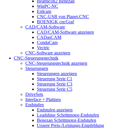
Beamicon2 Benezan
WinPC-NC
Estlcam
CNC-USB von Planet-CNC
BOENIGK cncGraf
CAD/CAM-Software
CAD/CAM-Software anzeigen
CADasCAM
CondaCam
Vectric
CNC-Software anzeigen
CNC-Steuerungstechnik
CNC-Steuerungstechnik anzeigen
Steuerungen
Steuerungen anzeigen
Steuerung Serie C1
Steuerung Serie C3
Steuerung Serie C5
DriveSets
Interface + Platinen
Endstufen
Endstufen anzeigen
Leadshine Schrittmotor-Endstufen
Benezan Schrittmotor-Endstufen
Unsere Preis-/Leistungs-Empfehlung