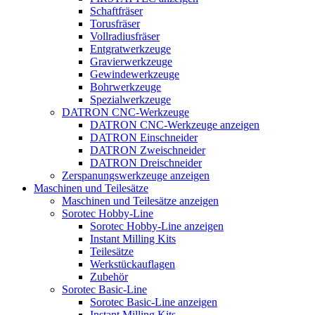
Schaftfräser
Torusfräser
Vollradiusfräser
Entgratwerkzeuge
Gravierwerkzeuge
Gewindewerkzeuge
Bohrwerkzeuge
Spezialwerkzeuge
DATRON CNC-Werkzeuge
DATRON CNC-Werkzeuge anzeigen
DATRON Einschneider
DATRON Zweischneider
DATRON Dreischneider
Zerspanungswerkzeuge anzeigen
Maschinen und Teilesätze
Maschinen und Teilesätze anzeigen
Sorotec Hobby-Line
Sorotec Hobby-Line anzeigen
Instant Milling Kits
Teilesätze
Werkstückauflagen
Zubehör
Sorotec Basic-Line
Sorotec Basic-Line anzeigen
Instant Milling Kits