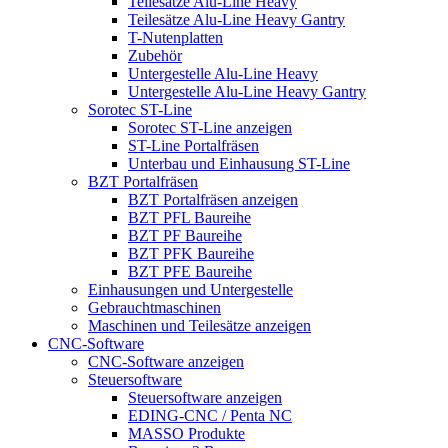
Teilesätze Alu-Line Heavy
Teilesätze Alu-Line Heavy Gantry
T-Nutenplatten
Zubehör
Untergestelle Alu-Line Heavy
Untergestelle Alu-Line Heavy Gantry
Sorotec ST-Line
Sorotec ST-Line anzeigen
ST-Line Portalfräsen
Unterbau und Einhausung ST-Line
BZT Portalfräsen
BZT Portalfräsen anzeigen
BZT PFL Baureihe
BZT PF Baureihe
BZT PFK Baureihe
BZT PFE Baureihe
Einhausungen und Untergestelle
Gebrauchtmaschinen
Maschinen und Teilesätze anzeigen
CNC-Software
CNC-Software anzeigen
Steuersoftware
Steuersoftware anzeigen
EDING-CNC / Penta NC
MASSO Produkte