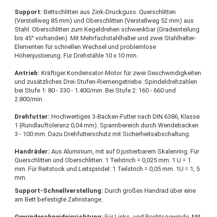
Support:
Bettschlitten aus Zink-Druckguss. Querschlitten
(Verstellweg 85 mm) und Oberschlitten (Verstellweg 52 mm) aus
Stahl. Oberschlitten zum Kegeldrehen schwenkbar (Gradeinteilung
bis 45° vorhanden). Mit Mehrfachstahlhalter und zwei Stahlhalter-
Elementen für schnellen Wechsel und problemlose
Höhenjustierung. Für Drehstähle 10 x 10 mm.
Antrieb:
Kräftiger Kondensator-Motor für zwei Geschwindigkeiten
und zusätzliches Drei-Stufen-Riemengetriebe. Spindeldrehzahlen
bei Stufe 1: 80 - 330 - 1.400/min. Bei Stufe 2: 160 - 660 und
2.800/min.
Drehfutter:
Hochwertiges 3-Backen-Futter nach DIN 6386, Klasse
1 (Rundlauftoleranz 0,04 mm). Spannbereich durch Wendebacken
3 - 100 mm. Dazu Drehfutterschutz mit Sicherheitsabschaltung.
Handräder:
Aus Aluminium, mit auf 0 justierbarem Skalenring. Für
Querschlitten und Oberschlitten: 1 Teilstrich = 0,025 mm. 1 U = 1
mm. Für Reitstock und Leitspindel: 1 Teilstrich = 0,05 mm. 1U = 1, 5
mm.
Support-Schnellverstellung:
Durch großes Handrad über eine
am Bett befestigte Zahnstange.
Gewindeschneideinrichtung:
Für Links- und Rechtsgewinde. Mit