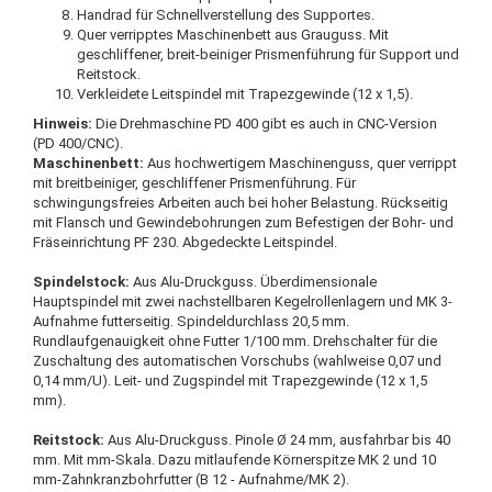
Handrad für Schnellverstellung des Supportes.
Quer verripptes Maschinenbett aus Grauguss. Mit
geschliffener, breit-beiniger Prismenführung für Support und
Reitstock.
Verkleidete Leitspindel mit Trapezgewinde (12 x 1,5).
Hinweis:
Die Drehmaschine PD 400 gibt es auch in CNC-Version
(PD 400/CNC).
Maschinenbett:
Aus hochwertigem Maschinenguss, quer verrippt
mit breitbeiniger, geschliffener Prismenführung. Für
schwingungsfreies Arbeiten auch bei hoher Belastung. Rückseitig
mit Flansch und Gewindebohrungen zum Befestigen der Bohr- und
Fräseinrichtung PF 230. Abgedeckte Leitspindel.
Spindelstock:
Aus Alu-Druckguss. Überdimensionale
Hauptspindel mit zwei nachstellbaren Kegelrollenlagern und MK 3-
Aufnahme futterseitig. Spindeldurchlass 20,5 mm.
Rundlaufgenauigkeit ohne Futter 1/100 mm. Drehschalter für die
Zuschaltung des automatischen Vorschubs (wahlweise 0,07 und
0,14 mm/U). Leit- und Zugspindel mit Trapezgewinde (12 x 1,5
mm).
Reitstock:
Aus Alu-Druckguss. Pinole Ø 24 mm, ausfahrbar bis 40
mm. Mit mm-Skala. Dazu mitlaufende Körnerspitze MK 2 und 10
mm-Zahnkranzbohrfutter (B 12 - Aufnahme/MK 2).