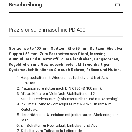
Beschreibung
Präzisionsdrehmaschine PD 400
Spitzenweite 400 mm. Spitzenhöhe 85 mm. Spitzenhöhe über
Support 58 mm. Zum Bearbeiten von Stahl, Messing,
Aluminium und Kunststoff. Zum Plandrehen, Längsdrehen,
Kegeldrehen und Gewindeschneiden. Mit reichhaltigem
Systemzubehör können Sie auch Bohren, Fräsen und Nuten.
Hauptschalter mit Wiederanlaufschutz und Not-Aus-
Funktion.
Präzisionsdrehfutter nach DIN 6386 (Ø 100 mm).
Mit praktischem Mehrfach-Stahlhalter und 2
Stahlhalterelementen (höhenverstellbar und mit Anschlag).
Inkl. mitlaufender Körnerspitze mit MK 2-Aufnahme im
Reitstock.
Handräder aus Aluminium mit justierbarem Skalenring aus
Stahl.
Ein Schalter für Rechtslauf, Linkslauf und Aus.
Schalter zum Entkuppeln Leitspindel.