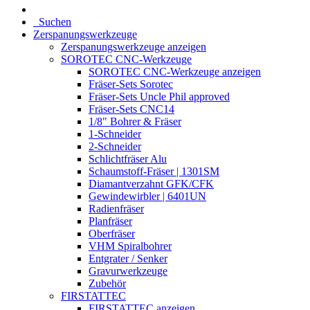
Suchen
Zerspanungswerkzeuge
Zerspanungswerkzeuge anzeigen
SOROTEC CNC-Werkzeuge
SOROTEC CNC-Werkzeuge anzeigen
Fräser-Sets Sorotec
Fräser-Sets Uncle Phil approved
Fräser-Sets CNC14
1/8" Bohrer & Fräser
1-Schneider
2-Schneider
Schlichtfräser Alu
Schaumstoff-Fräser | 1301SM
Diamantverzahnt GFK/CFK
Gewindewirbler | 6401UN
Radienfräser
Planfräser
Oberfräser
VHM Spiralbohrer
Entgrater / Senker
Gravurwerkzeuge
Zubehör
FIRSTATTEC
FIRSTATTEC anzeigen