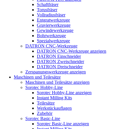
Schaftfräser
Torusfräser
Vollradiusfräser
Entgratwerkzeuge
Gravierwerkzeuge
Gewindewerkzeuge
Bohrwerkzeuge
Spezialwerkzeuge
DATRON CNC-Werkzeuge
DATRON CNC-Werkzeuge anzeigen
DATRON Einschneider
DATRON Zweischneider
DATRON Dreischneider
Zerspanungswerkzeuge anzeigen
Maschinen und Teilesätze
Maschinen und Teilesätze anzeigen
Sorotec Hobby-Line
Sorotec Hobby-Line anzeigen
Instant Milling Kits
Teilesätze
Werkstückauflagen
Zubehör
Sorotec Basic-Line
Sorotec Basic-Line anzeigen
Instant Milling Kits