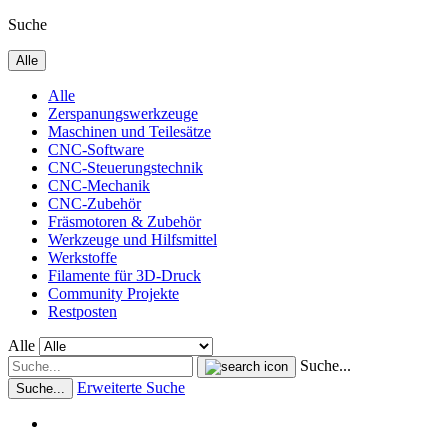
Suche
Alle
Alle
Zerspanungswerkzeuge
Maschinen und Teilesätze
CNC-Software
CNC-Steuerungstechnik
CNC-Mechanik
CNC-Zubehör
Fräsmotoren & Zubehör
Werkzeuge und Hilfsmittel
Werkstoffe
Filamente für 3D-Druck
Community Projekte
Restposten
Alle
Suche...
Erweiterte Suche
Suche...