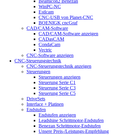
Beamicon2 Benezan
WinPC-NC
Estlcam
CNC-USB von Planet-CNC
BOENIGK cncGraf
CAD/CAM-Software
CAD/CAM-Software anzeigen
CADasCAM
CondaCam
Vectric
CNC-Software anzeigen
CNC-Steuerungstechnik
CNC-Steuerungstechnik anzeigen
Steuerungen
Steuerungen anzeigen
Steuerung Serie C1
Steuerung Serie C3
Steuerung Serie C5
DriveSets
Interface + Platinen
Endstufen
Endstufen anzeigen
Leadshine Schrittmotor-Endstufen
Benezan Schrittmotor-Endstufen
Unsere Preis-/Leistungs-Empfehlung