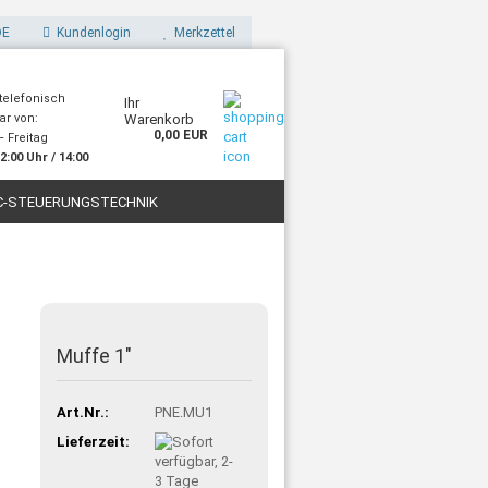
E
Kundenlogin
Merkzettel
 telefonisch
Ihr
ar von:
Warenkorb
0,00 EUR
 Freitag
2:00 Uhr / 14:00
Uhr
C-STEUERUNGSTECHNIK
STOFFE
FILAMENTE FÜR 3D-DRUCK
Muffe 1"
Art.Nr.:
PNE.MU1
Lieferzeit: