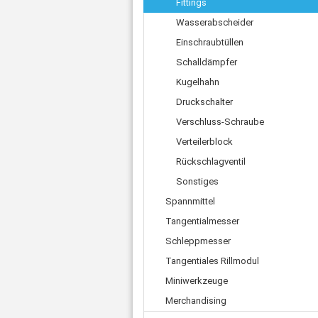
Fittings
Zahnriemen
Ø 
Schnellkupplungen
Ø 
Wasserabscheider
Ade
Fittings
Ø 
Ste
Wasserabscheider
Einschraubtüllen
Kl
Mot
Einschraubtüllen
Schalldämpfer
Net
Schalldämpfer
Kugelhahn
Fl
Kugelhahn
Druckschalter
US
Druckschalter
Verschluss-Schraube
Verschluss-Schraube
Verteilerblock
Verteilerblock
Rückschlagventil
Rückschlagventil
Sonstiges
Sonstiges
Spannmittel
Tangentialmesser
Schleppmesser
Tangentiales Rillmodul
Miniwerkzeuge
Merchandising