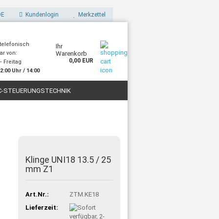
E
Kundenlogin
Merkzettel
 telefonisch
Ihr
ar von:
Warenkorb
0,00 EUR
 Freitag
2:00 Uhr / 14:00
Uhr
C-STEUERUNGSTECHNIK
STOFFE
FILAMENTE FÜR 3D-DRUCK
Klinge UNI18 13.5 / 25
mm Z1
Art.Nr.:
ZTM.KE18
Lieferzeit: