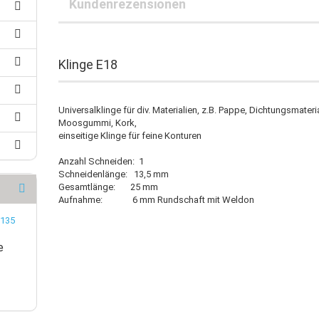
Kundenrezensionen
25 mm-Klauenkupplungen
30 mm-Klauenkupplungen
rleitung
40 mm-Klauenkupplungen
uerleitung
auenkupplungspuffer
oranschlussleitung
Klinge E18
zanschlussleitung
achbandkabel
B-Kabel
Universalklinge für div. Materialien, z.B. Pappe, Dichtungsmateria
Moosgummi, Kork,
einseitige Klinge für feine Konturen
Anzahl Schneiden: 1
Schneidenlänge: 13,5 mm
Gesamtlänge: 25 mm
Aufnahme: 6 mm Rundschaft mit Weldon
e