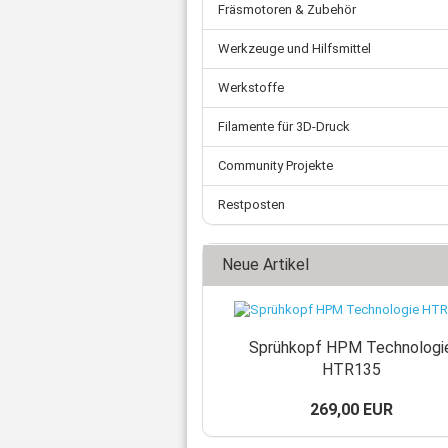
Zahnriemen
Ø 
Fräsmotoren & Zubehör
Schnellkupplungen
Ø 
Ade
Fittings
Werkzeuge und Hilfsmittel
Ø 
Ste
Wasserabscheider
Kl
Mot
Einschraubtüllen
Werkstoffe
Net
Schalldämpfer
Filamente für 3D-Druck
Fl
Kugelhahn
US
Druckschalter
Community Projekte
Verschluss-Schraube
Verteilerblock
Restposten
Rückschlagventil
Sonstiges
Neue Artikel
Sprühkopf HPM Technologi
HTR135
269,00 EUR