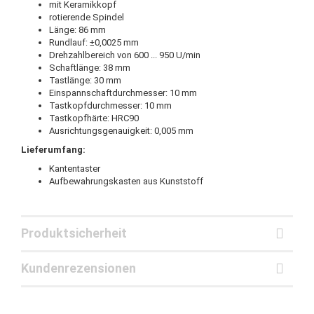
mit Keramikkopf
rotierende Spindel
Länge: 86 mm
Rundlauf: ±0,0025 mm
Drehzahlbereich von 600 ... 950 U/min
Schaftlänge: 38 mm
Tastlänge: 30 mm
Einspannschaftdurchmesser: 10 mm
Tastkopfdurchmesser: 10 mm
Tastkopfhärte: HRC90
Ausrichtungsgenauigkeit: 0,005 mm
Lieferumfang:
Kantentaster
Aufbewahrungskasten aus Kunststoff
Produktsicherheit
Kundenrezensionen