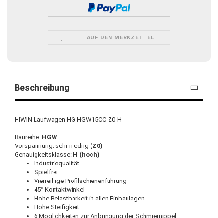
AUF DEN MERKZETTEL
Beschreibung
HIWIN Laufwagen HG HGW15CC-Z0-H
Baureihe:
HGW
Vorspannung: sehr niedrig
(Z0)
Genauigkeitsklasse:
H (hoch)
Industriequalität
Spielfrei
Vierreihige Profilschienenführung
45° Kontaktwinkel
Hohe Belastbarkeit in allen Einbaulagen
Hohe Steifigkeit
6 Möglichkeiten zur Anbringung der Schmiernippel