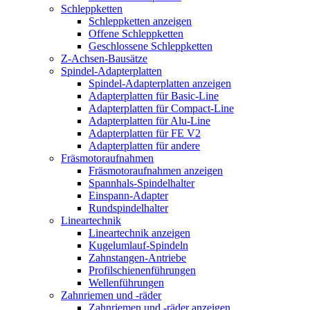
Schleppketten
Schleppketten anzeigen
Offene Schleppketten
Geschlossene Schleppketten
Z-Achsen-Bausätze
Spindel-Adapterplatten
Spindel-Adapterplatten anzeigen
Adapterplatten für Basic-Line
Adapterplatten für Compact-Line
Adapterplatten für Alu-Line
Adapterplatten für FE V2
Adapterplatten für andere
Fräsmotoraufnahmen
Fräsmotoraufnahmen anzeigen
Spannhals-Spindelhalter
Einspann-Adapter
Rundspindelhalter
Lineartechnik
Lineartechnik anzeigen
Kugelumlauf-Spindeln
Zahnstangen-Antriebe
Profilschienenführungen
Wellenführungen
Zahnriemen und -räder
Zahnriemen und -räder anzeigen