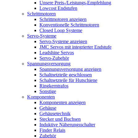
Unsere Preis-/Leistungs-Empfehlung
Lowcost Endstufen
Schrittmotoren
Schrittmotoren anzeigen
Konventionelle Schrittmotoren
Closed Loop Systeme
Servo-Systeme
Servo-Systeme anzeigen
JMC Servos mit integrierter Endstufe
Leadshine Servos
Servo-Zubehör
Spannungsversorgung
Spannungsversorgung anzeigen
Schaltnetzteile geschlossen
Schaltnetzteile für Hutschiene
Ringkerntrafos
Sonstige
Komponenten
Komponenten anzeigen
Gehäuse
Gehäusetechnik
Stecker und Buchsen
Induktive Näherungsschalter
Finder Relais
Zubehör