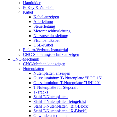
Handräder
PoKey & Zubehör
Kabel
Kabel anzeigen
Aderleitung
Steuerleitung
Motoranschlussleitung
Netzanschlussleitung
Flachbandkabel
USB-Kabel
Elektro-Verbrauchsmaterial
CNC-Steuerungstechnik anzeigen
CNC-Mechanik
CNC-Mechanik anzeigen
Nutenplatten
Nutenplatten anzeigen
Gussaluminium T- Nutenplatte "ECO 15"
Gussaluminium T-Nutenplatte "UNI 20"
T-Nutenplatte für Stepcraft
T-Tracks
Stahl T-Nutenplatten
Stahl T-Nutenplatten feingefräst
Stahl T-Nutenplatten "Big-Block"
Stahl T-Nutenplatten "X-Block"
Gewinderasterplatten