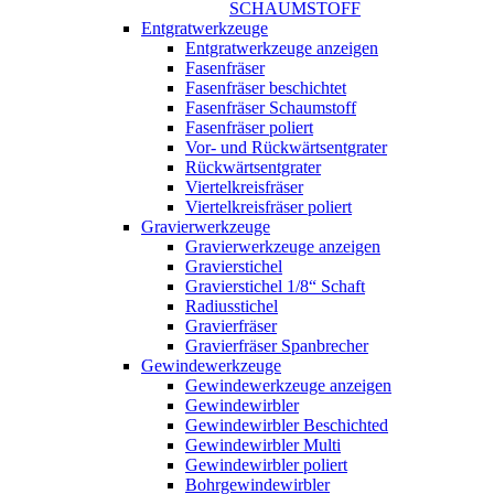
SCHAUMSTOFF
Entgratwerkzeuge
Entgratwerkzeuge anzeigen
Fasenfräser
Fasenfräser beschichtet
Fasenfräser Schaumstoff
Fasenfräser poliert
Vor- und Rückwärtsentgrater
Rückwärtsentgrater
Viertelkreisfräser
Viertelkreisfräser poliert
Gravierwerkzeuge
Gravierwerkzeuge anzeigen
Gravierstichel
Gravierstichel 1/8“ Schaft
Radiusstichel
Gravierfräser
Gravierfräser Spanbrecher
Gewindewerkzeuge
Gewindewerkzeuge anzeigen
Gewindewirbler
Gewindewirbler Beschichted
Gewindewirbler Multi
Gewindewirbler poliert
Bohrgewindewirbler