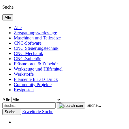
Suche
Alle
Alle
Zerspanungswerkzeuge
Maschinen und Teilesätze
CNC-Software
CNC-Steuerungstechnik
CNC-Mechanik
CNC-Zubehör
Fräsmotoren & Zubehör
Werkzeuge und Hilfsmittel
Werkstoffe
Filamente für 3D-Druck
Community Projekte
Restposten
Alle
Suche...
Erweiterte Suche
Suche...