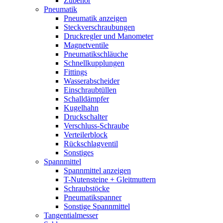
Zubehör
Pneumatik
Pneumatik anzeigen
Steckverschraubungen
Druckregler und Manometer
Magnetventile
Pneumatikschläuche
Schnellkupplungen
Fittings
Wasserabscheider
Einschraubtüllen
Schalldämpfer
Kugelhahn
Druckschalter
Verschluss-Schraube
Verteilerblock
Rückschlagventil
Sonstiges
Spannmittel
Spannmittel anzeigen
T-Nutensteine + Gleitmuttern
Schraubstöcke
Pneumatikspanner
Sonstige Spannmittel
Tangentialmesser