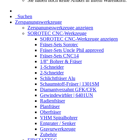
Sie haben noch keine Artikel in Ihrem Warenkorb.
Suchen
Zerspanungswerkzeuge
Zerspanungswerkzeuge anzeigen
SOROTEC CNC-Werkzeuge
SOROTEC CNC-Werkzeuge anzeigen
Fräser-Sets Sorotec
Fräser-Sets Uncle Phil approved
Fräser-Sets CNC14
1/8" Bohrer & Fräser
1-Schneider
2-Schneider
Schlichtfräser Alu
Schaumstoff-Fräser | 1301SM
Diamantverzahnt GFK/CFK
Gewindewirbler | 6401UN
Radienfräser
Planfräser
Oberfräser
VHM Spiralbohrer
Entgrater / Senker
Gravurwerkzeuge
Zubehör