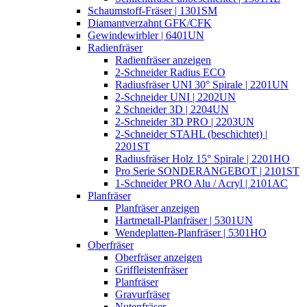
Schaumstoff-Fräser | 1301SM
Diamantverzahnt GFK/CFK
Gewindewirbler | 6401UN
Radienfräser
Radienfräser anzeigen
2-Schneider Radius ECO
Radiusfräser UNI 30° Spirale | 2201UN
2-Schneider UNI | 2202UN
2 Schneider 3D | 2204UN
2-Schneider 3D PRO | 2203UN
2-Schneider STAHL (beschichtet) |
2201ST
Radiusfräser Holz 15° Spirale | 2201HO
Pro Serie SONDERANGEBOT | 2101ST
1-Schneider PRO Alu / Acryl | 2101AC
Planfräser
Planfräser anzeigen
Hartmetall-Planfräser | 5301UN
Wendeplatten-Planfräser | 5301HO
Oberfräser
Oberfräser anzeigen
Griffleistenfräser
Planfräser
Gravurfräser
Nutenfräser