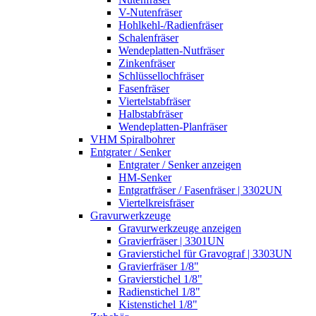
V-Nutenfräser
Hohlkehl-/Radienfräser
Schalenfräser
Wendeplatten-Nutfräser
Zinkenfräser
Schlüssellochfräser
Fasenfräser
Viertelstabfräser
Halbstabfräser
Wendeplatten-Planfräser
VHM Spiralbohrer
Entgrater / Senker
Entgrater / Senker anzeigen
HM-Senker
Entgratfräser / Fasenfräser | 3302UN
Viertelkreisfräser
Gravurwerkzeuge
Gravurwerkzeuge anzeigen
Gravierfräser | 3301UN
Gravierstichel für Gravograf | 3303UN
Gravierfräser 1/8"
Gravierstichel 1/8"
Radienstichel 1/8"
Kistenstichel 1/8"