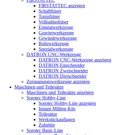
FIRSTATTEC
FIRSTATTEC anzeigen
Schaftfräser
Torusfräser
Vollradiusfräser
Entgratwerkzeuge
Gravierwerkzeuge
Gewindewerkzeuge
Bohrwerkzeuge
Spezialwerkzeuge
DATRON CNC-Werkzeuge
DATRON CNC-Werkzeuge anzeigen
DATRON Einschneider
DATRON Zweischneider
DATRON Dreischneider
Zerspanungswerkzeuge anzeigen
Maschinen und Teilesätze
Maschinen und Teilesätze anzeigen
Sorotec Hobby-Line
Sorotec Hobby-Line anzeigen
Instant Milling Kits
Teilesätze
Werkstückauflagen
Zubehör
Sorotec Basic-Line