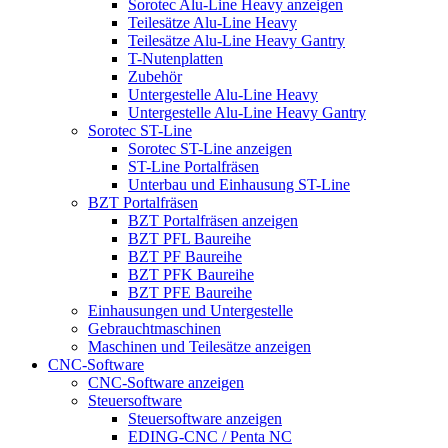
Sorotec Alu-Line Heavy anzeigen
Teilesätze Alu-Line Heavy
Teilesätze Alu-Line Heavy Gantry
T-Nutenplatten
Zubehör
Untergestelle Alu-Line Heavy
Untergestelle Alu-Line Heavy Gantry
Sorotec ST-Line
Sorotec ST-Line anzeigen
ST-Line Portalfräsen
Unterbau und Einhausung ST-Line
BZT Portalfräsen
BZT Portalfräsen anzeigen
BZT PFL Baureihe
BZT PF Baureihe
BZT PFK Baureihe
BZT PFE Baureihe
Einhausungen und Untergestelle
Gebrauchtmaschinen
Maschinen und Teilesätze anzeigen
CNC-Software
CNC-Software anzeigen
Steuersoftware
Steuersoftware anzeigen
EDING-CNC / Penta NC