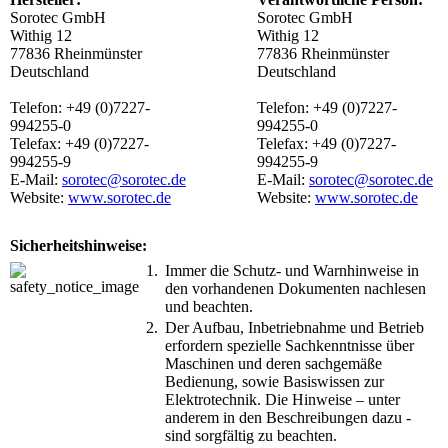
Sorotec GmbH
Sorotec GmbH
Withig 12
Withig 12
77836 Rheinmünster
77836 Rheinmünster
Deutschland
Deutschland
Telefon: +49 (0)7227-
Telefon: +49 (0)7227-
994255-0
994255-0
Telefax: +49 (0)7227-
Telefax: +49 (0)7227-
994255-9
994255-9
E-Mail:
sorotec@sorotec.de
E-Mail:
sorotec@sorotec.de
Website:
www.sorotec.de
Website:
www.sorotec.de
Sicherheitshinweise:
1.
Immer die Schutz- und Warnhinweise in
den vorhandenen Dokumenten nachlesen
und beachten.
2.
Der Aufbau, Inbetriebnahme und Betrieb
erfordern spezielle Sachkenntnisse über
Maschinen und deren sachgemäße
Bedienung, sowie Basiswissen zur
Elektrotechnik. Die Hinweise – unter
anderem in den Beschreibungen dazu -
sind sorgfältig zu beachten.