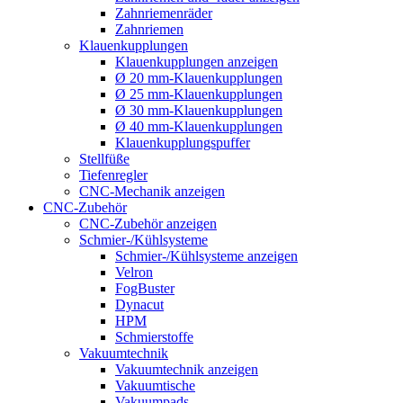
Zahnriemenräder
Zahnriemen
Klauenkupplungen
Klauenkupplungen anzeigen
Ø 20 mm-Klauenkupplungen
Ø 25 mm-Klauenkupplungen
Ø 30 mm-Klauenkupplungen
Ø 40 mm-Klauenkupplungen
Klauenkupplungspuffer
Stellfüße
Tiefenregler
CNC-Mechanik anzeigen
CNC-Zubehör
CNC-Zubehör anzeigen
Schmier-/Kühlsysteme
Schmier-/Kühlsysteme anzeigen
Velron
FogBuster
Dynacut
HPM
Schmierstoffe
Vakuumtechnik
Vakuumtechnik anzeigen
Vakuumtische
Vakuumpads