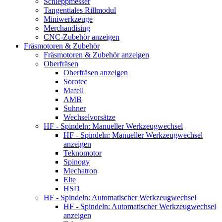
Schleppmesser
Tangentiales Rillmodul
Miniwerkzeuge
Merchandising
CNC-Zubehör anzeigen
Fräsmotoren & Zubehör
Fräsmotoren & Zubehör anzeigen
Oberfräsen
Oberfräsen anzeigen
Sorotec
Mafell
AMB
Suhner
Wechselvorsätze
HF - Spindeln: Manueller Werkzeugwechsel
HF - Spindeln: Manueller Werkzeugwechsel
anzeigen
Teknomotor
Spinogy
Mechatron
Elte
HSD
HF - Spindeln: Automatischer Werkzeugwechsel
HF - Spindeln: Automatischer Werkzeugwechsel
anzeigen