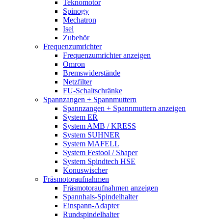
Teknomotor
Spinogy
Mechatron
Isel
Zubehör
Frequenzumrichter
Frequenzumrichter anzeigen
Omron
Bremswiderstände
Netzfilter
FU-Schaltschränke
Spannzangen + Spannmuttern
Spannzangen + Spannmuttern anzeigen
System ER
System AMB / KRESS
System SUHNER
System MAFELL
System Festool / Shaper
System Spindtech HSE
Konuswischer
Fräsmotoraufnahmen
Fräsmotoraufnahmen anzeigen
Spannhals-Spindelhalter
Einspann-Adapter
Rundspindelhalter