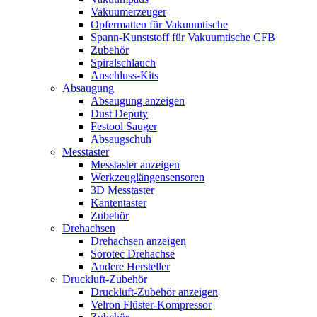
Vakuumerzeuger
Opfermatten für Vakuumtische
Spann-Kunststoff für Vakuumtische CFB
Zubehör
Spiralschlauch
Anschluss-Kits
Absaugung
Absaugung anzeigen
Dust Deputy
Festool Sauger
Absaugschuh
Messtaster
Messtaster anzeigen
Werkzeuglängensensoren
3D Messtaster
Kantentaster
Zubehör
Drehachsen
Drehachsen anzeigen
Sorotec Drehachse
Andere Hersteller
Druckluft-Zubehör
Druckluft-Zubehör anzeigen
Velron Flüster-Kompressor