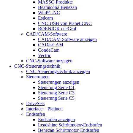
MASSO Produkte
Beamicon2 Benezan
WinPC-NC
Estlcam
CNC-USB von Planet-CNC
BOENIGK cncGraf
CAD/CAM-Software
CAD/CAM-Software anzeigen
CADasCAM
CondaCam
Vectric
CNC-Software anzeigen
CNC-Steuerungstechnik
CNC-Steuerungstechnik anzeigen
Steuerungen
Steuerungen anzeigen
Steuerung Serie C1
Steuerung Serie C3
Steuerung Serie C5
DriveSets
Interface + Platinen
Endstufen
Endstufen anzeigen
Leadshine Schrittmotor-Endstufen
Benezan Schrittmotor-Endstufen