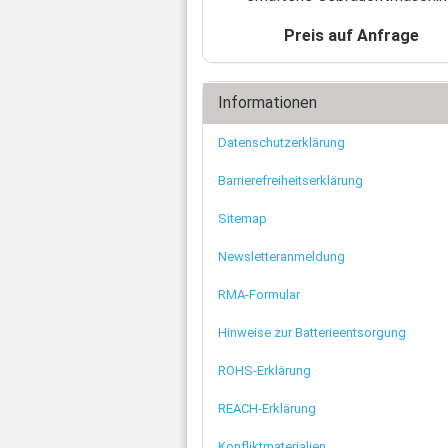
Zahnriemen
Ø 
Schnellkupplungen
Ø 
Ade
Preis auf Anfrage
Fittings
Ø 
Ste
Wasserabscheider
Kl
Mot
Einschraubtüllen
Informationen
Net
Schalldämpfer
Fl
Kugelhahn
Datenschutzerklärung
US
Druckschalter
Verschluss-Schraube
Barrierefreiheitserklärung
Verteilerblock
Sitemap
Rückschlagventil
Sonstiges
Newsletteranmeldung
RMA-Formular
Hinweise zur Batterieentsorgung
ROHS-Erklärung
REACH-Erklärung
Konfliktmaterialien