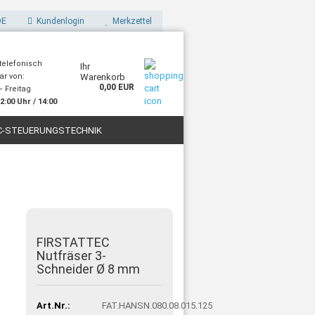
E
Kundenlogin
Merkzettel
 telefonisch
Ihr
ar von:
Warenkorb
0,00 EUR
 Freitag
2:00 Uhr / 14:00
Uhr
C-STEUERUNGSTECHNIK
STOFFE
FILAMENTE FÜR 3D-DRUCK
FIRSTATTEC
Nutfräser 3-
Schneider Ø 8 mm
Art.Nr.:
FAT.HANSN.080.08.015.125