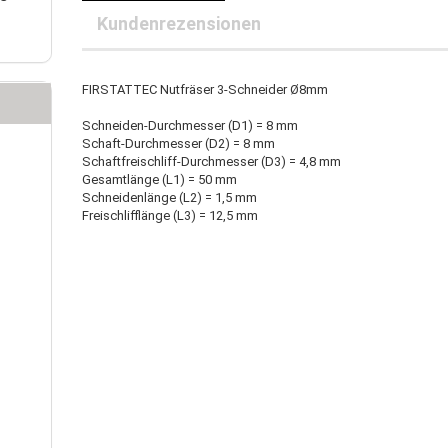
25 mm-Klauenkupplungen
Kundenrezensionen
30 mm-Klauenkupplungen
rleitung
40 mm-Klauenkupplungen
uerleitung
auenkupplungspuffer
oranschlussleitung
FIRSTATTEC Nutfräser 3-Schneider Ø8mm
zanschlussleitung
Schneiden-Durchmesser (D1) = 8 mm
achbandkabel
Schaft-Durchmesser (D2) = 8 mm
B-Kabel
Schaftfreischliff-Durchmesser (D3) = 4,8 mm
Gesamtlänge (L1) = 50 mm
Schneidenlänge (L2) = 1,5 mm
Freischlifflänge (L3) = 12,5 mm