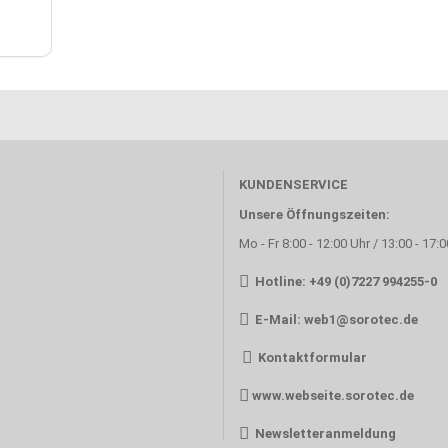
KUNDENSERVICE
Unsere Öffnungszeiten:
Mo - Fr 8:00 - 12:00 Uhr / 13:00 - 17:
Hotline: +49 (0)7227 994255-0
E-Mail:
web1@sorotec.de
Kontaktformular
www.webseite.sorotec.de
Newsletteranmeldung