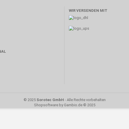
WIR VERSENDEN MIT
NAL
© 2025
Sorotec GmbH
- Alle Rechte vorbehalten
Shopsoftware
by Gambio.de © 2025