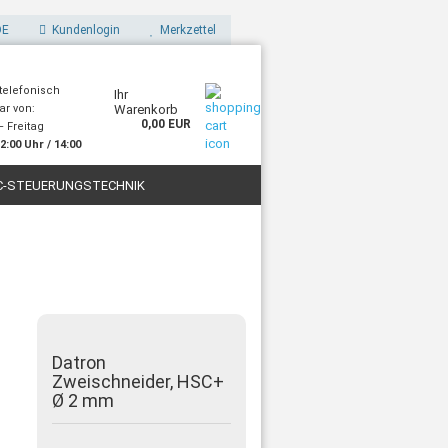
E
Kundenlogin
Merkzettel
 telefonisch
Ihr
ar von:
Warenkorb
0,00 EUR
 Freitag
2:00 Uhr / 14:00
Uhr
C-STEUERUNGSTECHNIK
STOFFE
FILAMENTE FÜR 3D-DRUCK
Datron
Zweischneider, HSC+
Ø 2 mm