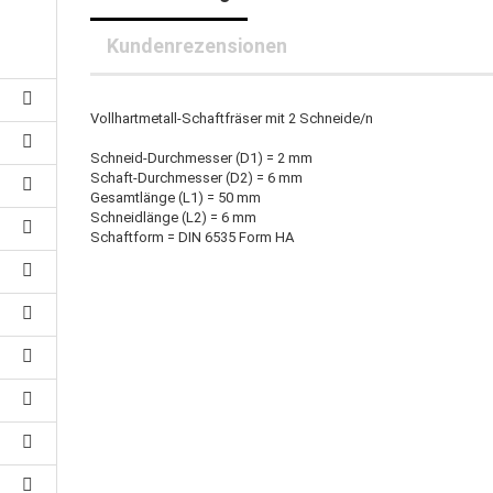
25 mm-Klauenkupplungen
30 mm-Klauenkupplungen
rleitung
Kundenrezensionen
40 mm-Klauenkupplungen
uerleitung
auenkupplungspuffer
oranschlussleitung
zanschlussleitung
Vollhartmetall-Schaftfräser mit 2 Schneide/n
achbandkabel
Schneid-Durchmesser (D1) = 2 mm
B-Kabel
Schaft-Durchmesser (D2) = 6 mm
Gesamtlänge (L1) = 50 mm
Schneidlänge (L2) = 6 mm
Schaftform = DIN 6535 Form HA