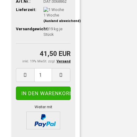
Art.Nr.:
DAT.0068862
Lieferzeit:
1 Woche
(Ausland abweichend)
Versandgewicht:
0.019
kg je
Stück
41,50 EUR
inkl. 19% MwSt. zzgl.
Versand
Weiter mit