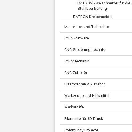
Zahnriemen
Ø 
Schnellkupplungen
DATRON Zweischneider für die
Stahlbearbeitung
Ø 
Ade
Fittings
Ø 
DATRON Dreischneider
Ste
Wasserabscheider
Kl
Mot
Einschraubtüllen
Maschinen und Teilesätze
Net
Schalldämpfer
Fl
CNC-Software
Kugelhahn
US
Druckschalter
CNC-Steuerungstechnik
Verschluss-Schraube
Verteilerblock
CNC-Mechanik
Rückschlagventil
CNC-Zubehör
Sonstiges
Fräsmotoren & Zubehör
Werkzeuge und Hilfsmittel
Werkstoffe
Filamente für 3D-Druck
Community Projekte