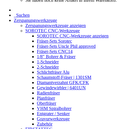
Sie haben noch keine Artikel in Ihrem Warenkorb.
Suchen
Zerspanungswerkzeuge
Zerspanungswerkzeuge anzeigen
SOROTEC CNC-Werkzeuge
SOROTEC CNC-Werkzeuge anzeigen
Fräser-Sets Sorotec
Fräser-Sets Uncle Phil approved
Fräser-Sets CNC14
1/8" Bohrer & Fräser
1-Schneider
2-Schneider
Schlichtfräser Alu
Schaumstoff-Fräser | 1301SM
Diamantverzahnt GFK/CFK
Gewindewirbler | 6401UN
Radienfräser
Planfräser
Oberfräser
VHM Spiralbohrer
Entgrater / Senker
Gravurwerkzeuge
Zubehör