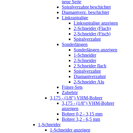
neue Serie
Spiralverzahnt beschichtet
Diamantverz. beschichtet
Linksspiralige
Linksspiralige anzeigen
2-Schneider (Flach)
2-Schneider (Fisch)
Spiralverzahnt
Sonderlängen
Sonderlängen anzeigen
1-Schneider
2-Schneider
2 Schneider flach
Spiralverzahnt
Diamantverzahnt
2-Schneider Alu
Fräser-Sets
Zubehör
3,175 - (1/8") VHM-Bohrer
3,175 - (1/8") VHM-Bohrer
anzeigen
Bohrer 0,2 - 3,15 mm
Bohrer 3,2 - 6,5 mm
1-Schneider
1-Schneider anzeigen