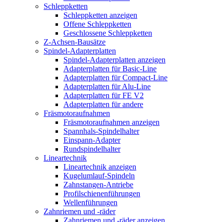
Schleppketten
Schleppketten anzeigen
Offene Schleppketten
Geschlossene Schleppketten
Z-Achsen-Bausätze
Spindel-Adapterplatten
Spindel-Adapterplatten anzeigen
Adapterplatten für Basic-Line
Adapterplatten für Compact-Line
Adapterplatten für Alu-Line
Adapterplatten für FE V2
Adapterplatten für andere
Fräsmotoraufnahmen
Fräsmotoraufnahmen anzeigen
Spannhals-Spindelhalter
Einspann-Adapter
Rundspindelhalter
Lineartechnik
Lineartechnik anzeigen
Kugelumlauf-Spindeln
Zahnstangen-Antriebe
Profilschienenführungen
Wellenführungen
Zahnriemen und -räder
Zahnriemen und -räder anzeigen