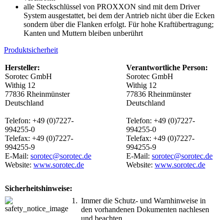
alle Steckschlüssel von PROXXON sind mit dem Driver
System ausgestattet, bei dem der Antrieb nicht über die Ecken
sondern über die Flanken erfolgt. Für hohe Kraftübertragung;
Kanten und Muttern bleiben unberührt
Produktsicherheit
Hersteller:
Verantwortliche Person:
Sorotec GmbH
Sorotec GmbH
Withig 12
Withig 12
77836 Rheinmünster
77836 Rheinmünster
Deutschland
Deutschland
Telefon: +49 (0)7227-
Telefon: +49 (0)7227-
994255-0
994255-0
Telefax: +49 (0)7227-
Telefax: +49 (0)7227-
994255-9
994255-9
E-Mail:
sorotec@sorotec.de
E-Mail:
sorotec@sorotec.de
Website:
www.sorotec.de
Website:
www.sorotec.de
Sicherheitshinweise:
1.
Immer die Schutz- und Warnhinweise in
den vorhandenen Dokumenten nachlesen
und beachten.