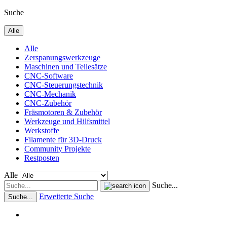
Suche
Alle
Alle
Zerspanungswerkzeuge
Maschinen und Teilesätze
CNC-Software
CNC-Steuerungstechnik
CNC-Mechanik
CNC-Zubehör
Fräsmotoren & Zubehör
Werkzeuge und Hilfsmittel
Werkstoffe
Filamente für 3D-Druck
Community Projekte
Restposten
Alle
Suche...
Erweiterte Suche
Suche...