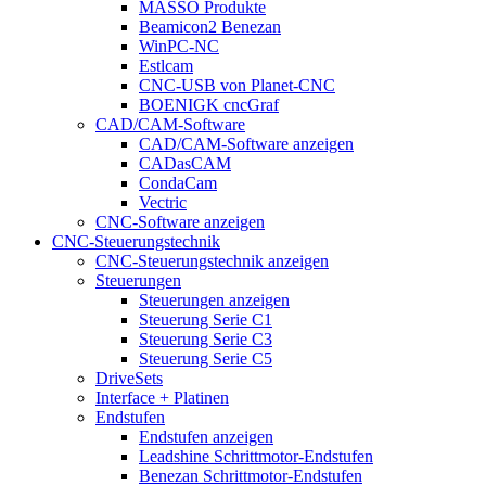
MASSO Produkte
Beamicon2 Benezan
WinPC-NC
Estlcam
CNC-USB von Planet-CNC
BOENIGK cncGraf
CAD/CAM-Software
CAD/CAM-Software anzeigen
CADasCAM
CondaCam
Vectric
CNC-Software anzeigen
CNC-Steuerungstechnik
CNC-Steuerungstechnik anzeigen
Steuerungen
Steuerungen anzeigen
Steuerung Serie C1
Steuerung Serie C3
Steuerung Serie C5
DriveSets
Interface + Platinen
Endstufen
Endstufen anzeigen
Leadshine Schrittmotor-Endstufen
Benezan Schrittmotor-Endstufen