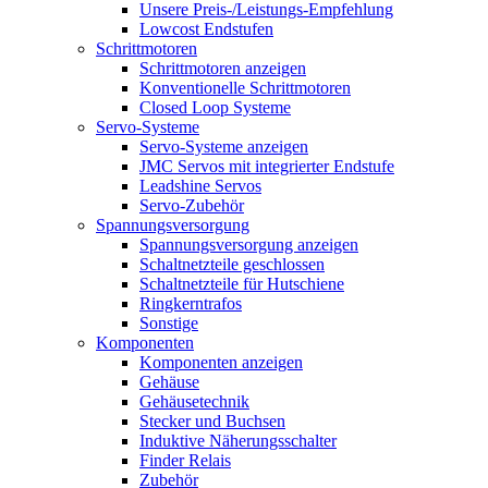
Unsere Preis-/Leistungs-Empfehlung
Lowcost Endstufen
Schrittmotoren
Schrittmotoren anzeigen
Konventionelle Schrittmotoren
Closed Loop Systeme
Servo-Systeme
Servo-Systeme anzeigen
JMC Servos mit integrierter Endstufe
Leadshine Servos
Servo-Zubehör
Spannungsversorgung
Spannungsversorgung anzeigen
Schaltnetzteile geschlossen
Schaltnetzteile für Hutschiene
Ringkerntrafos
Sonstige
Komponenten
Komponenten anzeigen
Gehäuse
Gehäusetechnik
Stecker und Buchsen
Induktive Näherungsschalter
Finder Relais
Zubehör