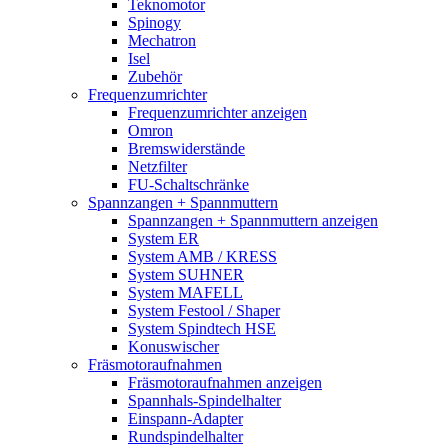
Teknomotor
Spinogy
Mechatron
Isel
Zubehör
Frequenzumrichter
Frequenzumrichter anzeigen
Omron
Bremswiderstände
Netzfilter
FU-Schaltschränke
Spannzangen + Spannmuttern
Spannzangen + Spannmuttern anzeigen
System ER
System AMB / KRESS
System SUHNER
System MAFELL
System Festool / Shaper
System Spindtech HSE
Konuswischer
Fräsmotoraufnahmen
Fräsmotoraufnahmen anzeigen
Spannhals-Spindelhalter
Einspann-Adapter
Rundspindelhalter