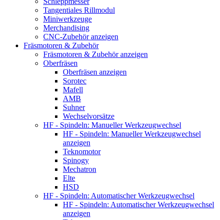
Schleppmesser
Tangentiales Rillmodul
Miniwerkzeuge
Merchandising
CNC-Zubehör anzeigen
Fräsmotoren & Zubehör
Fräsmotoren & Zubehör anzeigen
Oberfräsen
Oberfräsen anzeigen
Sorotec
Mafell
AMB
Suhner
Wechselvorsätze
HF - Spindeln: Manueller Werkzeugwechsel
HF - Spindeln: Manueller Werkzeugwechsel
anzeigen
Teknomotor
Spinogy
Mechatron
Elte
HSD
HF - Spindeln: Automatischer Werkzeugwechsel
HF - Spindeln: Automatischer Werkzeugwechsel
anzeigen