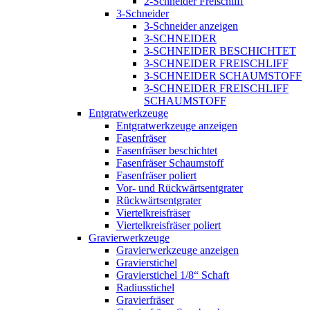
2-Schneider Freischliff
3-Schneider
3-Schneider anzeigen
3-SCHNEIDER
3-SCHNEIDER BESCHICHTET
3-SCHNEIDER FREISCHLIFF
3-SCHNEIDER SCHAUMSTOFF
3-SCHNEIDER FREISCHLIFF
SCHAUMSTOFF
Entgratwerkzeuge
Entgratwerkzeuge anzeigen
Fasenfräser
Fasenfräser beschichtet
Fasenfräser Schaumstoff
Fasenfräser poliert
Vor- und Rückwärtsentgrater
Rückwärtsentgrater
Viertelkreisfräser
Viertelkreisfräser poliert
Gravierwerkzeuge
Gravierwerkzeuge anzeigen
Gravierstichel
Gravierstichel 1/8“ Schaft
Radiusstichel
Gravierfräser