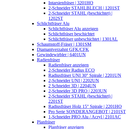
Intarsienfräser | 3201HO
2-Schneider STAHLBLECH | 1201ST
2-Schneider STAHL (beschichtet) |
1202ST
Schlichtfräser Alu
Schlichtfräser Alu anzeigen
Schlichtfräser beschichtet
Schlichtfräser unbeschichtet | 1301AL
Schaumstoff-Fräser | 1301SM
Diamantverzahnt GFK/CFK
Gewindewirbler | 6401UN
Radienfräser
Radienfräser anzeigen
2-Schneider Radius ECO
Radiusfräser UNI 30° Spirale | 2201UN
2-Schneider UNI | 2202UN
2 Schneider 3D | 2204UN
2-Schneider 3D PRO | 2203UN
2-Schneider STAHL (beschichtet) |
2201ST
Radiusfräser Holz 15° Spirale | 2201HO
Pro Serie SONDERANGEBOT | 2101ST
1-Schneider PRO Alu / Acryl | 2101AC
Planfräser
Planfräser anzeigen