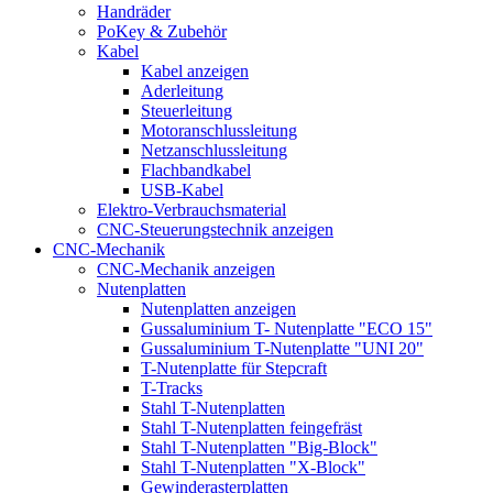
Handräder
PoKey & Zubehör
Kabel
Kabel anzeigen
Aderleitung
Steuerleitung
Motoranschlussleitung
Netzanschlussleitung
Flachbandkabel
USB-Kabel
Elektro-Verbrauchsmaterial
CNC-Steuerungstechnik anzeigen
CNC-Mechanik
CNC-Mechanik anzeigen
Nutenplatten
Nutenplatten anzeigen
Gussaluminium T- Nutenplatte "ECO 15"
Gussaluminium T-Nutenplatte "UNI 20"
T-Nutenplatte für Stepcraft
T-Tracks
Stahl T-Nutenplatten
Stahl T-Nutenplatten feingefräst
Stahl T-Nutenplatten "Big-Block"
Stahl T-Nutenplatten "X-Block"
Gewinderasterplatten