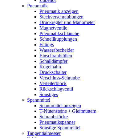
Zubehör
Pneumatik
Pneumatik anzeigen
Steckverschraubungen
Druckregler und Manometer
Magnetventile
Pneumatikschläuche
Schnellkupplungen
Fittings
Wasserabscheider
Einschraubtüllen
Schalldämpfer
Kugelhahn
Druckschalter
Verschluss-Schraube
Verteilerblock
Rückschlagventil
Sonstiges
Spannmittel
Spannmittel anzeigen
T-Nutensteine + Gleitmuttern
Schraubstöcke
Pneumatikspanner
Sonstige Spannmittel
Tangentialmesser