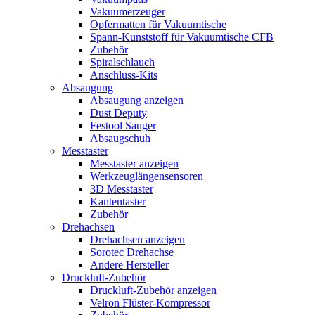
Vakuumerzeuger
Opfermatten für Vakuumtische
Spann-Kunststoff für Vakuumtische CFB
Zubehör
Spiralschlauch
Anschluss-Kits
Absaugung
Absaugung anzeigen
Dust Deputy
Festool Sauger
Absaugschuh
Messtaster
Messtaster anzeigen
Werkzeuglängensensoren
3D Messtaster
Kantentaster
Zubehör
Drehachsen
Drehachsen anzeigen
Sorotec Drehachse
Andere Hersteller
Druckluft-Zubehör
Druckluft-Zubehör anzeigen
Velron Flüster-Kompressor