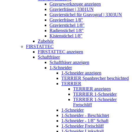
Gravurwerkzeuge anzeigen
Gravierfräser | 3301UN
Gravierstichel für Gravograf | 3303UN
Gravierfräser 1/8"
Gravierstichel 1/8"
Radienstichel 1/8"
Kistenstichel 1/8"
Zubehör
FIRSTATTEC
FIRSTATTEC anzeigen
Schaftfräser
Schaftfräser anzeigen
1-Schneider
1-Schneider anzeigen
TERRIER Spanbrecher beschichted
TERRIER
TERRIER anzeigen
TERRIER 1-Schneider
TERRIER 1-Schneider
Freischliff
1-Schneider
1-Schneider - Beschichtet
1-Schneider - 1/8" Schaft
1-Schneider Freischliff
1-Schneider Linksdrall