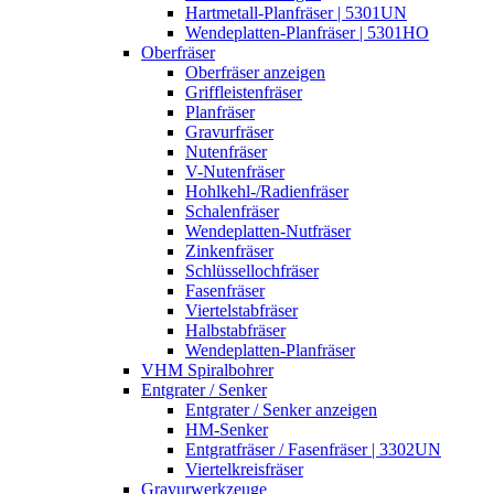
Hartmetall-Planfräser | 5301UN
Wendeplatten-Planfräser | 5301HO
Oberfräser
Oberfräser anzeigen
Griffleistenfräser
Planfräser
Gravurfräser
Nutenfräser
V-Nutenfräser
Hohlkehl-/Radienfräser
Schalenfräser
Wendeplatten-Nutfräser
Zinkenfräser
Schlüssellochfräser
Fasenfräser
Viertelstabfräser
Halbstabfräser
Wendeplatten-Planfräser
VHM Spiralbohrer
Entgrater / Senker
Entgrater / Senker anzeigen
HM-Senker
Entgratfräser / Fasenfräser | 3302UN
Viertelkreisfräser
Gravurwerkzeuge