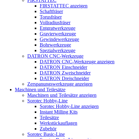
FIRSTATTEC
FIRSTATTEC anzeigen
Schaftfräser
Torusfräser
Vollradiusfräser
Entgratwerkzeuge
Gravierwerkzeuge
Gewindewerkzeuge
Bohrwerkzeuge
Spezialwerkzeuge
DATRON CNC-Werkzeuge
DATRON CNC-Werkzeuge anzeigen
DATRON Einschneider
DATRON Zweischneider
DATRON Dreischneider
Zerspanungswerkzeuge anzeigen
Maschinen und Teilesätze
Maschinen und Teilesätze anzeigen
Sorotec Hobby-Line
Sorotec Hobby-Line anzeigen
Instant Milling Kits
Teilesätze
Werkstückauflagen
Zubehör
Sorotec Basic-Line