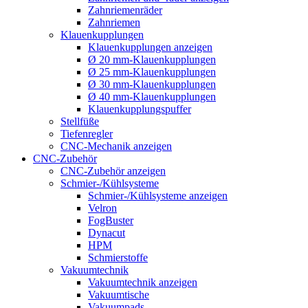
Zahnriemenräder
Zahnriemen
Klauenkupplungen
Klauenkupplungen anzeigen
Ø 20 mm-Klauenkupplungen
Ø 25 mm-Klauenkupplungen
Ø 30 mm-Klauenkupplungen
Ø 40 mm-Klauenkupplungen
Klauenkupplungspuffer
Stellfüße
Tiefenregler
CNC-Mechanik anzeigen
CNC-Zubehör
CNC-Zubehör anzeigen
Schmier-/Kühlsysteme
Schmier-/Kühlsysteme anzeigen
Velron
FogBuster
Dynacut
HPM
Schmierstoffe
Vakuumtechnik
Vakuumtechnik anzeigen
Vakuumtische
Vakuumpads