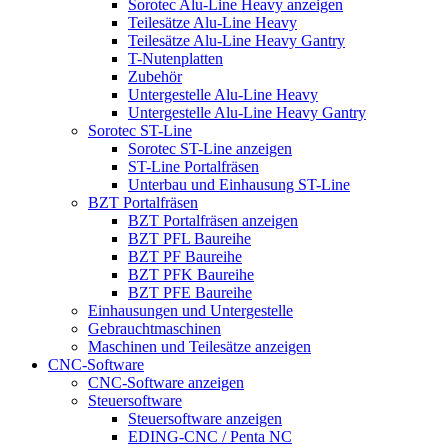
Sorotec Alu-Line Heavy anzeigen
Teilesätze Alu-Line Heavy
Teilesätze Alu-Line Heavy Gantry
T-Nutenplatten
Zubehör
Untergestelle Alu-Line Heavy
Untergestelle Alu-Line Heavy Gantry
Sorotec ST-Line
Sorotec ST-Line anzeigen
ST-Line Portalfräsen
Unterbau und Einhausung ST-Line
BZT Portalfräsen
BZT Portalfräsen anzeigen
BZT PFL Baureihe
BZT PF Baureihe
BZT PFK Baureihe
BZT PFE Baureihe
Einhausungen und Untergestelle
Gebrauchtmaschinen
Maschinen und Teilesätze anzeigen
CNC-Software
CNC-Software anzeigen
Steuersoftware
Steuersoftware anzeigen
EDING-CNC / Penta NC