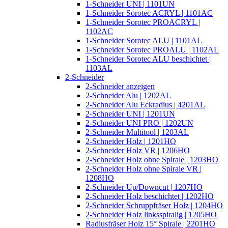
1-Schneider UNI | 1101UN
1-Schneider Sorotec ACRYL | 1101AC
1-Schneider Sorotec PROACRYL |
1102AC
1-Schneider Sorotec ALU | 1101AL
1-Schneider Sorotec PROALU | 1102AL
1-Schneider Sorotec ALU beschichtet |
1103AL
2-Schneider
2-Schneider anzeigen
2-Schneider Alu | 1202AL
2-Schneider Alu Eckradius | 4201AL
2-Schneider UNI | 1201UN
2-Schneider UNI PRO | 1202UN
2-Schneider Multitool | 1203AL
2-Schneider Holz | 1201HO
2-Schneider Holz VR | 1206HO
2-Schneider Holz ohne Spirale | 1203HO
2-Schneider Holz ohne Spirale VR |
1208HO
2-Schneider Up/Downcut | 1207HO
2-Schneider Holz beschichtet | 1202HO
2-Schneider Schruppfräser Holz | 1204HO
2-Schneider Holz linksspiralig | 1205HO
Radiusfräser Holz 15° Spirale | 2201HO