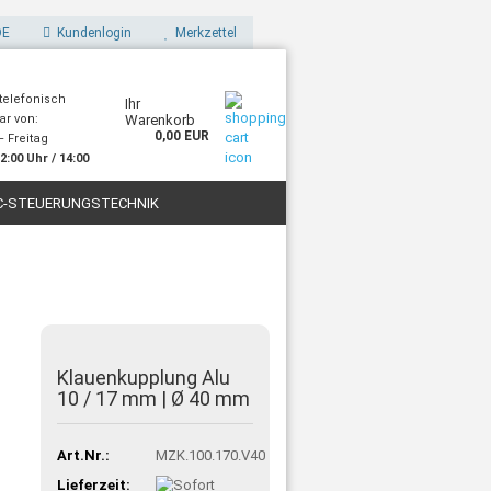
E
Kundenlogin
Merkzettel
 telefonisch
Ihr
ar von:
Warenkorb
0,00 EUR
 Freitag
2:00 Uhr / 14:00
Uhr
C-STEUERUNGSTECHNIK
STOFFE
FILAMENTE FÜR 3D-DRUCK
Klauenkupplung Alu
10 / 17 mm | Ø 40 mm
Art.Nr.:
MZK.100.170.V40
Lieferzeit: