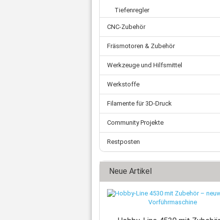
Zahnriemen
Ø 
Schnellkupplungen
Tiefenregler
Ø 
Ade
Fittings
Ø 
CNC-Zubehör
Ste
Wasserabscheider
Kl
Mot
Einschraubtüllen
Fräsmotoren & Zubehör
Net
Schalldämpfer
Fl
Kugelhahn
Werkzeuge und Hilfsmittel
US
Druckschalter
Werkstoffe
Verschluss-Schraube
Verteilerblock
Filamente für 3D-Druck
Rückschlagventil
Community Projekte
Sonstiges
Restposten
Neue Artikel