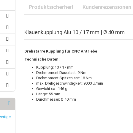
25 mm-Klauenkupplungen
Produktsicherheit
Kundenrezensionen
30 mm-Klauenkupplungen
rleitung
40 mm-Klauenkupplungen
uerleitung
auenkupplungspuffer
oranschlussleitung
zanschlussleitung
Klauenkupplung Alu 10 / 17 mm | Ø 40 mm
achbandkabel
B-Kabel
Drehstarre Kupplung für CNC Antriebe
Technische Daten:
Kupplung: 10 / 17 mm
Drehmoment Dauerlast: 9 Nm
Drehmoment Spitzenlast: 18 Nm
max. Drehgeschwindigkeit: 9000 U/min
Gewicht ca.: 146 g
Länge: 55 mm
Durchmesser: Ø 40 mm