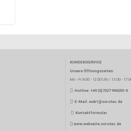
KUNDENSERVICE
Unsere Öffnungszeiten:
Mo - Fr 8:00 - 12:00 Uhr / 13:00 - 17:
Hotline: +49 (0)7227 994255-0
E-Mail:
web1@sorotec.de
Kontaktformular
www.webseite.sorotec.de