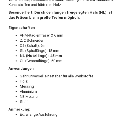
Kunststoffen und härterem Holz.
Besonderheit: Durch den langen freigelegten Hals (NL) ist
das Fräsen bis in große Tiefen möglich.
Eigenschaften
VHM-Radienfräser Ø 6 mm
Z: 2 Schneider
D2 (Schaft): 6 mm
SL (Spirallänge): 18 mm
NL (Nutzlänge): 45 mm
GL (Gesamtlänge): 60 mm
Anwendungen
Sehr universell einsetzbar für alle Werkstoffe
Holz
Messing
Aluminium
NE-Metalle
Stahl
Anmerkung:
Extra lange Ausführung