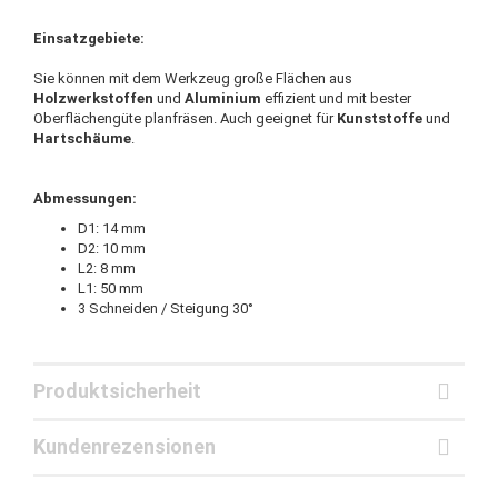
Einsatzgebiete:
Sie können mit dem Werkzeug große Flächen aus
Holzwerkstoffen
und
Aluminium
effizient und mit bester
Oberflächengüte planfräsen. Auch geeignet für
Kunststoffe
und
Hartschäume
.
Abmessungen:
D1: 14 mm
D2: 10 mm
L2: 8 mm
L1: 50 mm
3 Schneiden / Steigung 30°
Produktsicherheit
Kundenrezensionen