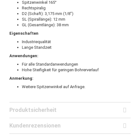
Spitzenwinkel 165°
Rechtspiralig
D2 (Schaft): 3,175 mm (1/8")
SL (Spirallänge): 12 mm
GL (Gesamtlänge): 38 mm
Eigenschaften
Industriequalität
Lange Standzeit
Anwendungen:
Für alle Standardanwendungen
Hohe Steifigkeit für geringen Bohrerverlauf
Anmerkung:
Weitere Spitzenwinkel auf Anfrage.
Produktsicherheit
Kundenrezensionen