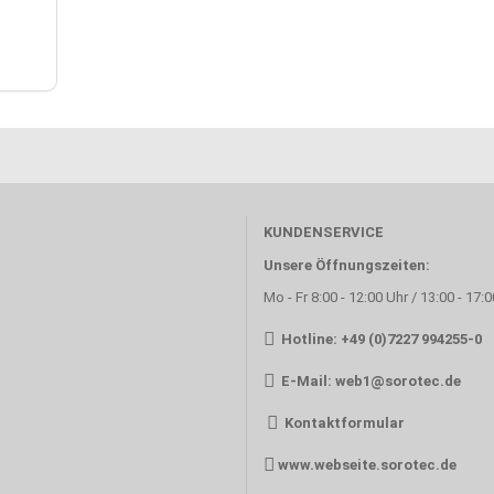
KUNDENSERVICE
Unsere Öffnungszeiten:
Mo - Fr 8:00 - 12:00 Uhr / 13:00 - 17:
Hotline: +49 (0)7227 994255-0
E-Mail:
web1@sorotec.de
Kontaktformular
www.webseite.sorotec.de