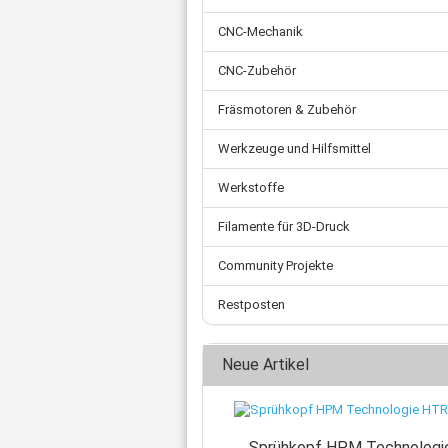
Zahnriemen
Ø 
Schnellkupplungen
Ø 
CNC-Mechanik
Ade
Fittings
Ø 
Ste
Wasserabscheider
CNC-Zubehör
Kl
Mot
Einschraubtüllen
Net
Schalldämpfer
Fräsmotoren & Zubehör
Fl
Kugelhahn
Werkzeuge und Hilfsmittel
US
Druckschalter
Verschluss-Schraube
Werkstoffe
Verteilerblock
Rückschlagventil
Filamente für 3D-Druck
Sonstiges
Community Projekte
Restposten
Neue Artikel
Sprühkopf HPM Technologi