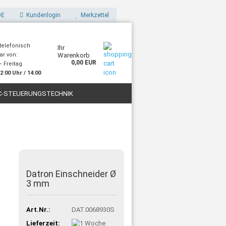
E
Kundenlogin
Merkzettel
 telefonisch
Ihr
ar von:
Warenkorb
0,00 EUR
 Freitag
2:00 Uhr / 14:00
Uhr
C-STEUERUNGSTECHNIK
STOFFE
FILAMENTE FÜR 3D-DRUCK
Datron Einschneider Ø
3 mm
Art.Nr.:
DAT.0068930S
Lieferzeit: