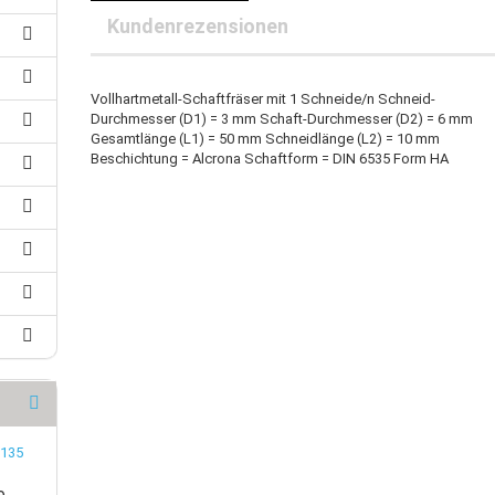
25 mm-Klauenkupplungen
Kundenrezensionen
30 mm-Klauenkupplungen
rleitung
40 mm-Klauenkupplungen
uerleitung
auenkupplungspuffer
oranschlussleitung
Vollhartmetall-Schaftfräser mit 1 Schneide/n Schneid-
zanschlussleitung
Durchmesser (D1) = 3 mm Schaft-Durchmesser (D2) = 6 mm
Gesamtlänge (L1) = 50 mm Schneidlänge (L2) = 10 mm
achbandkabel
Beschichtung = Alcrona Schaftform = DIN 6535 Form HA
B-Kabel
e